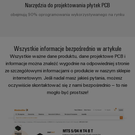
i
Narzędzia do projektowania płytek PCB
budynkowej
Weidmüller
Pomoc
przekaźniki
Configurator
obejmują 90% oprogramowania wykorzystywanego na rynku
techniczna
Prefabrykacja
półprzewodnikowe
Aktualności
rozdzielnic
Pomoc
Wzmacniacze
Rozwiązania
Aktualności
techniczna
Systemy
pozwalające
izolujące
firmowe
sprostać
i
i
Wszystkie informacje bezpośrednio w artykule
Zgodność
wyzwaniom
rozwiązania
Aktualności
przetworniki
związanym
produktów
Wszystkie ważne dane produktu, dane projektowe PCB i
z
produktowe
pomiarowe
informacje można znaleźć wygodnie na odpowiedniej stronie
z
Analityka
prefabrykacją
ze szczegółowymi informacjami o produkcie w naszym sklepie
przepisami
rozdzielnic
przemysłowa
Newsletter
Zasilacze
internetowym. Jeśli nadal masz jakieś pytania, możesz
w
Kolejnictwo
oczywiście skontaktować się z nami bezpośrednio – to nie
Automatyka
Obudowy
zakresie
Nowoczesne
mogło być prostsze!
przemysłowa
elektroniki
ochrony
Nasi
i
cyfrowe
środowiska
partnerzy
Cyberbezpieczeństwo
Ochrona
rozwiązania
na
w
odgromowa
PSIRT
Dystrybucja
rzecz
przemyśle
i
przyjaznej
Dane
Sieć
dla
przeciwprzepięciowa