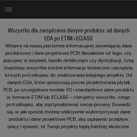
Przewody
lat
namacalne,
i
a
PUSH
konfekcjonowane
Weidmüller
zaciski
rozwiązania
IN
Sprzedaż
ZOBACZ
łatwe
PCB
Usługa
Fakty
PRZEGLĄD
do
Dane projektowe PCB (EDA)
Mikrosieci
Szybkiej
i
Wszystko dla zarządzania danymi produktu: od danych
zidentyfikowania.
Systemy
DC
Dostawy
liczby
Firma
EDA po ETIM i ECLASS
obudów
Centrum
Konfigurowanych
Modele CAD 3D
Witamy na naszej platformie informacyjnej zawierającej dane
Przetwarzanie
i
danych
Zrównoważony
Produktów
produktowe i dane projektowe PCB! Niezależnie od tego, czy
brzegowe
komponenty
Rozwiązania
rozwój
Kariera
pracujesz w inżynierii, handlu detalicznym czy dystrybucji, tutaj
i
Standaryzowane dane produktu
w u-
znajdziesz wszystkie istotne informacje techniczne i narzędzia,
produkty
Systemy
Akademia
OS
dla
Doradztwo
których potrzebujesz do zrealizowania kolejnego projektu. Od
wpustów
Weidmüller
centrów
Konsultacje i pomoc techniczna
danych EDA, które upraszczają proces projektowania płytek
i
Przemysłowa
kablowych
danych
PCB, po szczegółowe modele 3D i standardowe dane produktu
Zasoby
inżynieria
–
sieć
i
w formacie ETIM lub ECLASS – oferujemy wszystko, czego
wydajne,
ludzkie
cyfrowa
Masz jakieś pytania?
5G
komponenty
niezawodne,
potrzebujesz, aby zoptymalizować swoje procesy. Dowiedz
skalowalne
Zgodność
Doradztwo
się, w jaki sposób możesz efektywnie wykorzystywać dane
Ethernet
Przewody
Zapisz się na Newsletter
produktu i dane projektowe PCB, aby usprawnić przepływ
z
w
Energetyka
jednoparowy
konfekcjonowane,
pracy i sprawić, że Twoje projekty będą bardziej skuteczne.
regułami
zakresie
wiatrowa
krosowe
techniki
Doskonałość