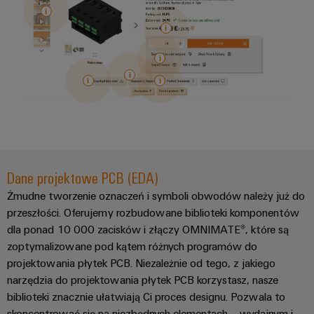
Oprogramowanie
klimatu
inżynierskie
partnerska
mobilności
do
Rozdzielnice
dla
w
Techniczne
IIoT
PV
aplikacji
transporcie
katalogi
i
kolejowym
IIoT
Rozdzielacze
produktów
automatyki
i
Magazynowanie
magistrali
automatyki
Naprawy
energii
Platforma
i
Rozwiązania
Serwisów
Znajdź
i
części
Przemysłowych
Automatyka
partnera
produkty
zamienne
easyConnect
i
do
w
systemów
Dane projektowe PCB (EDA)
oprogramowanie
zakresie
Kursy
magazynowania
Przemysłowy
Żmudne tworzenie oznaczeń i symboli obwodów należy już do
energii
rozwiązań
szkoleniowe
IoT
Sterowniki
(ESS)
przeszłości. Oferujemy rozbudowane biblioteki komponentów
z
i
PLC
dla ponad 10 000 zacisków i złączy OMNIMATE®, które są
Zarządzanie
zakresu
Produkcja
webinaria
zoptymalizowane pod kątem różnych programów do
energią
Systemy
IoT
urządzeń
projektowania płytek PCB. Niezależnie od tego, z jakiego
I/O
i
Innowacyjne
narzędzia do projektowania płytek PCB korzystasz, nasze
Zdecentralizowana
rozwiązania
automatyki
Cyfrowe
biblioteki znacznie ułatwiają Ci proces designu. Pozwala to
techniki
automatyka
Ethernet
opcje
łączeniowej
skoncentrować się na niezbędnych elementach – wydajnym i