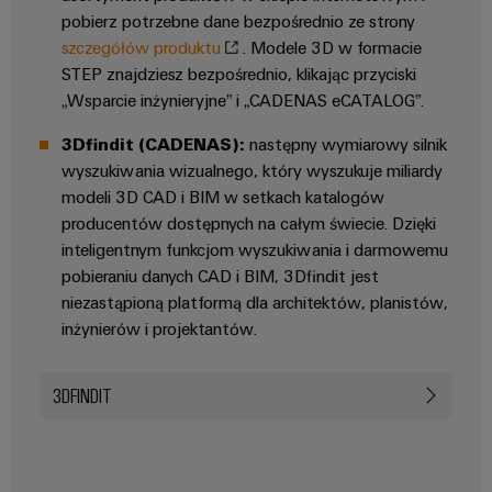
innowacje w
pobierz potrzebne dane bezpośrednio ze strony
dziedzinie
przemysłowej
szczegółów produktu
. Modele 3D w formacie
techniki
STEP znajdziesz bezpośrednio, klikając przyciski
łączeniowej.
„Wsparcie inżynieryjne” i „CADENAS eCATALOG”.
3Dfindit (CADENAS):
następny wymiarowy silnik
wyszukiwania wizualnego, który wyszukuje miliardy
modeli 3D CAD i BIM w setkach katalogów
producentów dostępnych na całym świecie. Dzięki
inteligentnym funkcjom wyszukiwania i darmowemu
pobieraniu danych CAD i BIM, 3Dfindit jest
niezastąpioną platformą dla architektów, planistów,
inżynierów i projektantów.
3DFINDIT