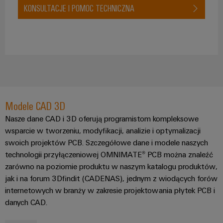
energii
KONSULTACJE I POMOC TECHNICZNA
Stabilność
Oprogramowanie
i
bezpieczeństwo
Oznaczniki
nowoczesnych
sieci
Drukarki
energetycznych
przemysłowe
Tradycyjne
Oświetlenie
wytwarzanie
przemysłowe
Modele CAD 3D
energii
Przyszłość
Nasze dane CAD i 3D oferują programistom kompleksowe
Infrastruktura
sprawdzonych
wsparcie w tworzeniu, modyfikacji, analizie i optymalizacji
metod
szafy
swoich projektów PCB. Szczegółowe dane i modele naszych
wytwarzania
sterowniczej
energii
technologii przyłączeniowej OMNIMATE® PCB można znaleźć
zarówno na poziomie produktu w naszym katalogu produktów,
Uzdatnianie
jak i na forum 3Dfindit (CADENAS), jednym z wiodących forów
wody
Usługa
internetowych w branży w zakresie projektowania płytek PCB i
i
montażu
danych CAD.
oczyszczanie
Złożone