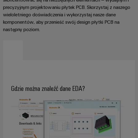
Przemysłowy
dla
zamawiania
Sterownik
precyzyjnym projektowaniu płytek PCB. Skorzystaj z naszego
urządzeń
Wydarzenia
elektrowni
Panele
wieloletniego doświadczenia i wykorzystaj nasze dane
Sklep
i
Przemysł
komponentów, aby przenieść swój design płytki PCB na
dotykowe
internetowy
targi
maszynowy
następny poziom.
Narzędzia
Rozwiązania
Producenci
Interfejs
Globalne
do
inżynieryjne
urządzeń
OCI
automatyzacji
targi
i
maszyn
i
Usługi
wizualizacyjne
Interfejs
i
wydarzenia
fabryk
dotyczące
EDI
w
Pomiar
złączy
różnych
energii
do
sektorach
ZOBACZ
Gdzie można znaleźć dane EDA?
przemysłu
PCB
PRZEGLĄD
Przemysłowa
Przemysł
sztuczna
Producent
naftowy
inteligencja
oryginalnego
i
firmy
sprzętu
gazowy
Weidmüller
(OEM)
Zabezpieczenie