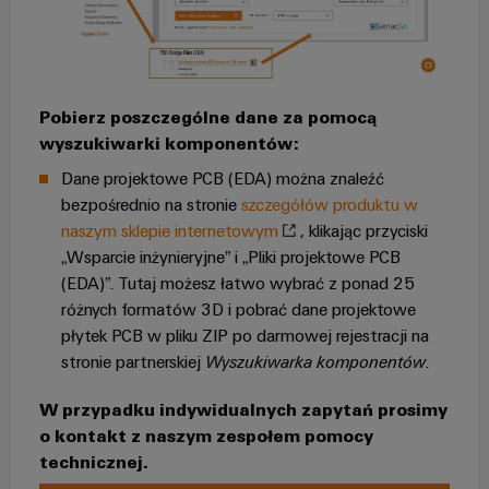
Dostęp
operacji
Technika
za
zdalny
łączeniowa
pomocą
rozwiązań
PCB
Platforma
zintegrowanych
serwisów
dla
Pobierz poszczególne dane za pomocą
przemysłu
przemysłowych
wyszukiwarki komponentów:
procesów
easyConnect
ciągłych
Dane projektowe PCB (EDA) można znaleźć
bezpośrednio na stronie
szczegółów produktu w
Przemysł
naszym sklepie internetowym
, klikając przyciski
stoczniowy
Rozwiązania
„Wsparcie inżynieryjne” i „Pliki projektowe PCB
Kompleksowe
dla
rozwiązania
(EDA)”. Tutaj możesz łatwo wybrać z ponad 25
stanowisk
łączeniowe
różnych formatów 3D i pobrać dane projektowe
dla
pracy
płytek PCB w pliku ZIP po darmowej rejestracji na
przemysłu
i
stronie partnerskiej
Wyszukiwarka komponentów
.
morskiego
akcesoria
Przesył
W przypadku indywidualnych zapytań prosimy
Narzędzia
i
o kontakt z naszym zespołem pomocy
dystrybucja
technicznej.
Automaty