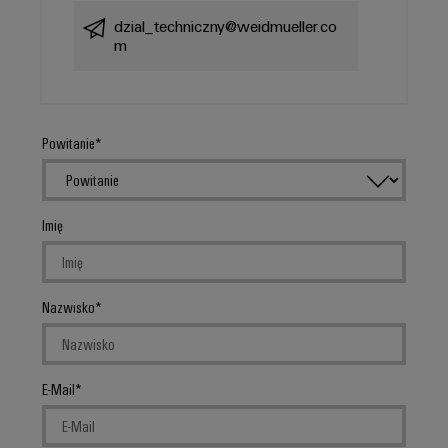
dzial_techniczny@weidmueller.co
m
Powitanie
Imię
Nazwisko
E-Mail