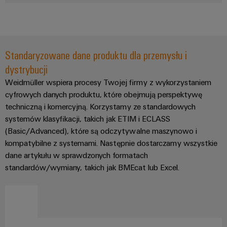
Weidmüller
Configurator
Wyższy poziom
inżynierii cyfrowej
Standaryzowane dane produktu dla przemysłu i
– intuicyjnie,
nieskomplikowanie,
dystrybucji
szybko
Weidmüller wspiera procesy Twojej firmy z wykorzystaniem
cyfrowych danych produktu, które obejmują perspektywę
techniczną i komercyjną. Korzystamy ze standardowych
systemów klasyfikacji, takich jak ETIM i ECLASS
(Basic/Advanced), które są odczytywalne maszynowo i
kompatybilne z systemami. Następnie dostarczamy wszystkie
dane artykułu w sprawdzonych formatach
standardów/wymiany, takich jak BMEcat lub Excel.