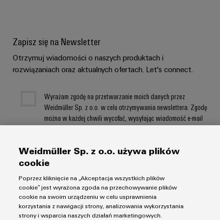
Zapisz się na Newsletter
Otrzymuj wiadomości o naszych produktach i
rozwiązaniach oraz aktualnych ofertach. Let's connect.
Wyrażam zgodę na przetwarzanie moich danych przez
Weidmüller Sp. z o.o. w celu otrzymywania newslettera. Zgodę
można w każdej chwili wycofać, wysyłając wiadomość e-mail
na adres: newsletter@weidmuller.com.pl . Ponadto każdy e-
mail zawiera link do rezygnacji z subskrypcji. Zapoznałem/am
Weidmüller Sp. z o.o. używa plików
się z
polityką prywatności
i zawartymi w niej klauzulami
informacyjnymi.
cookie
Poprzez kliknięcie na „Akceptacja wszystkich plików
cookie” jest wyrażona zgoda na przechowywanie plików
cookie na swoim urządzeniu w celu usprawnienia
korzystania z nawigacji strony, analizowania wykorzystania
strony i wsparcia naszych działań marketingowych.