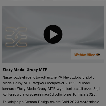
Przewody
lat
namacalne,
i
a
PUSH
konfekcjonowane
Weidmüller
zaciski
rozwiązania
IN
Sprzedaż
ZOBACZ
łatwe
PCB
Usługa
Fakty
PRZEGLĄD
do
Mikrosieci
Szybkiej
i
zidentyfikowania.
Systemy
DC
Dostawy
liczby
Firma
obudów
Centrum
Konfigurowanych
Przetwarzanie
i
danych
Zrównoważony
Produktów
brzegowe
komponenty
Rozwiązania
rozwój
Kariera
i
w u-
produkty
Systemy
Akademia
OS
dla
Doradztwo
wpustów
Weidmüller
centrów
i
Przemysłowa
kablowych
danych
Złoty Medal Grupy MTP
Zasoby
inżynieria
–
sieć
i
wydajne,
ludzkie
cyfrowa
Nasze rozdzielnice fotowoltaiczne PV Next zdobyły Złoty
5G
komponenty
niezawodne,
Medal Grupy MTP targów Greenpower 2023. Laureaci
skalowalne
Zgodność
Doradztwo
Ethernet
Przewody
konkursu Złoty Medal Grupy MTP wyłonieni zostali przez Sąd
z
w
Energetyka
Konkursowy a wręczenie nagród odbyło się 16 maja 2023.
jednoparowy
konfekcjonowane,
regułami
zakresie
wiatrowa
krosowe
To kolejne po German Design Award Gold 2023 wyróżnienie
techniki
Doskonałość