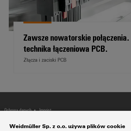
Zawsze nowatorskie połączenia. 
technika łączeniowa PCB.
Złącza i zaciski PCB
Ochrona danych
Imprint
Weidmüller Sp. z o.o.
ul. Ogrodowa 58
00-876 Warszawa
+48 
Weidmüller Sp. z o.o. używa plików cookie