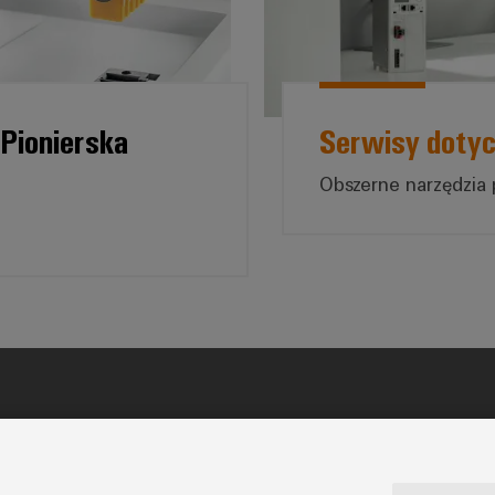
Pionierska
Serwisy dotyc
Obszerne narzędzia 
22 510 09 40
biuro@weidmueller.com