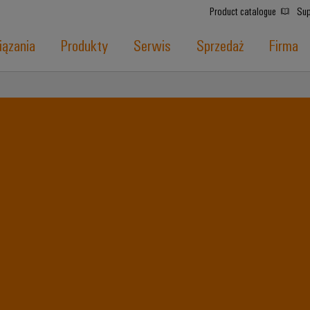
Product catalogue
Sup
ązania
Produkty
Serwis
Sprzedaż
Firma