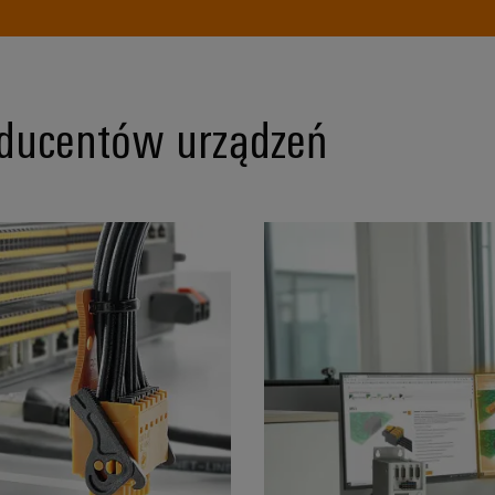
oducentów urządzeń
skie połączenia. Pionierska technika łączeniowa PCB.