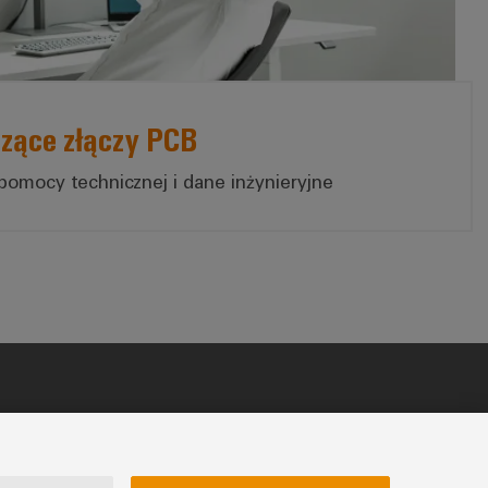
zące złączy PCB
pomocy technicznej i dane inżynieryjne