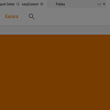
port Center
easyConnect
Kariera