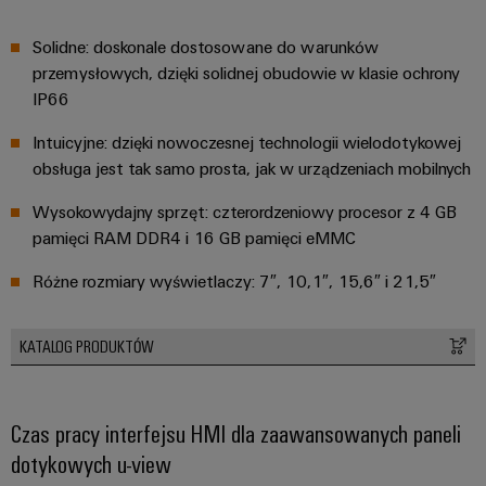
Weidmüller
Solidne: doskonale dostosowane do warunków
Configurator
przemysłowych, dzięki solidnej obudowie w klasie ochrony
Wyższy poziom
IP66
inżynierii cyfrowej
– intuicyjnie,
nieskomplikowanie,
Intuicyjne: dzięki nowoczesnej technologii wielodotykowej
szybko
obsługa jest tak samo prosta, jak w urządzeniach mobilnych
Wysokowydajny sprzęt: czterordzeniowy procesor z 4 GB
pamięci RAM DDR4 i 16 GB pamięci eMMC
Różne rozmiary wyświetlaczy: 7″, 10,1″, 15,6″ i 21,5″
KATALOG PRODUKTÓW
Czas pracy interfejsu HMI dla zaawansowanych paneli
dotykowych u-view