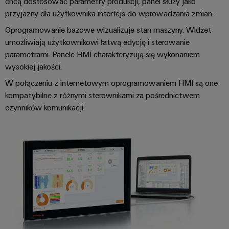
energii
chcą dostosować parametry produkcji, panel służy jako
przyjazny dla użytkownika interfejs do wprowadzania zmian.
Stabilność
Oprogramowanie
i
Oprogramowanie bazowe wizualizuje stan maszyny. Widżet
bezpieczeństwo
Oznaczniki
umożliwiają użytkownikowi łatwą edycję i sterowanie
nowoczesnych
sieci
parametrami. Panele HMI charakteryzują się wykonaniem
Drukarki
energetycznych
wysokiej jakości.
przemysłowe
Tradycyjne
W połączeniu z internetowym oprogramowaniem HMI są one
Oświetlenie
wytwarzanie
kompatybilne z różnymi sterownikami za pośrednictwem
przemysłowe
energii
czynników komunikacji.
Przyszłość
Infrastruktura
sprawdzonych
metod
szafy
wytwarzania
sterowniczej
energii
Uzdatnianie
wody
Usługa
i
montażu
oczyszczanie
Złożone