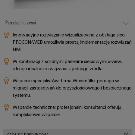
ścieków
listwy
Rozwiązania
dla
zaciskowe
przemysłu
Przegląd korzyści
oczyszczania
Prefabrykowane
wody
Innowacyjne rozwiązanie wizualizacyjne z obsługą sieci:
skrzynki
i
PROCON-WEB umożliwia prostą implementację rozwiązań
ścieków
łączeniowe
HMI.
Wodór
Przewody
Wodór
W kombinacji z solidnymi panelami sieciowymi u-view,
konfekcjonowane
jako
oferuje idealne rozwiązanie z jednego źródła.
kluczowa
technologia
Wsparcie specjalistów: firma Weidmüller pomaga w
Innowacje
transformacji
migracji zastosowań do przyszłościowego i bezpiecznego
energetycznej
produktowe
systemu.
Praktyczna
technika
Wsparcie techniczne: profesjonalni konsultanci oferują
połączeń
elektrycznych
kompleksowe wsparcie.
dla Twojego
sektora
przemysłu.
Nasze
KATALOG PRODUKTÓW