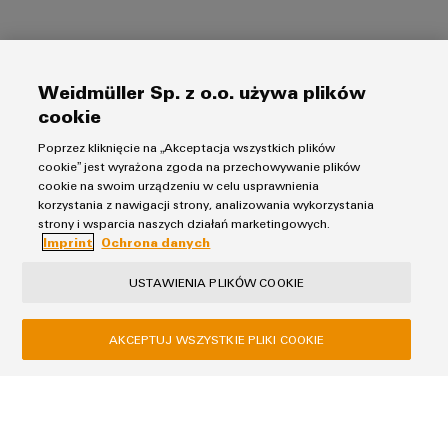
Zapisz się na Newsletter
Weidmüller Sp. z o.o. używa plików
Otrzymuj wiadomości o naszych produktach i
cookie
rozwiązaniach oraz aktualnych ofertach. Let's connect.
Poprzez kliknięcie na „Akceptacja wszystkich plików
cookie” jest wyrażona zgoda na przechowywanie plików
Wyrażam zgodę na przetwarzanie moich danych przez
cookie na swoim urządzeniu w celu usprawnienia
korzystania z nawigacji strony, analizowania wykorzystania
Weidmüller Sp. z o.o. w celu otrzymywania newslettera. Zgodę
strony i wsparcia naszych działań marketingowych.
można w każdej chwili wycofać, wysyłając wiadomość e-mail
Imprint
Ochrona danych
na adres: newsletter@weidmuller.com.pl . Ponadto każdy e-
mail zawiera link do rezygnacji z subskrypcji. Zapoznałem/am
USTAWIENIA PLIKÓW COOKIE
się z
polityką prywatności
i zawartymi w niej klauzulami
informacyjnymi.
AKCEPTUJ WSZYSTKIE PLIKI COOKIE