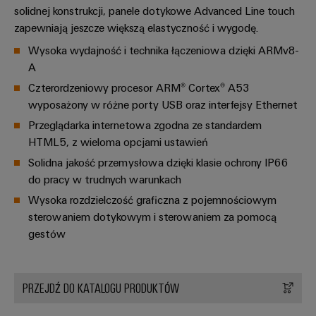
Przemysłowy
dla
solidnej konstrukcji, panele dotykowe Advanced Line touch
zamawiania
Sterownik
urządzeń
Wydarzenia
zapewniają jeszcze większą elastyczność i wygodę.
elektrowni
Panele
Sklep
i
Przemysł
Wysoka wydajność i technika łączeniowa dzięki ARMv8-
dotykowe
internetowy
targi
maszynowy
A
Narzędzia
Rozwiązania
Producenci
Czterordzeniowy procesor ARM® Cortex® A53
Interfejs
Globalne
do
inżynieryjne
urządzeń
wyposażony w różne porty USB oraz interfejsy Ethernet
OCI
automatyzacji
targi
i
Przeglądarka internetowa zgodna ze standardem
maszyn
i
Usługi
wizualizacyjne
Interfejs
i
HTML5, z wieloma opcjami ustawień
wydarzenia
fabryk
dotyczące
EDI
Solidna jakość przemysłowa dzięki klasie ochrony IP66
w
Pomiar
złączy
różnych
do pracy w trudnych warunkach
energii
do
sektorach
ZOBACZ
Wysoka rozdzielczość graficzna z pojemnościowym
przemysłu
PCB
PRZEGLĄD
Przemysłowa
sterowaniem dotykowym i sterowaniem za pomocą
Przemysł
sztuczna
gestów
Producent
naftowy
inteligencja
oryginalnego
i
firmy
sprzętu
gazowy
Weidmüller
PRZEJDŹ DO KATALOGU PRODUKTÓW
(OEM)
Zabezpieczenie