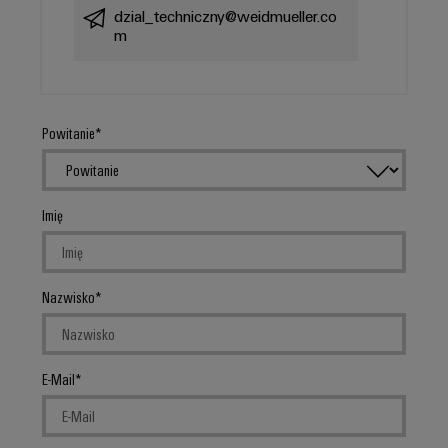
dzial_techniczny@weidmueller.co
m
Powitanie
Imię
Nazwisko
E-Mail