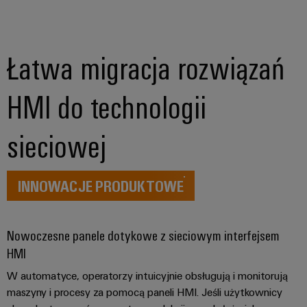
Dostęp
operacji
Technika
za
zdalny
łączeniowa
pomocą
rozwiązań
PCB
Platforma
zintegrowanych
Łatwa migracja rozwiązań
serwisów
dla
przemysłu
przemysłowych
procesów
HMI do technologii
easyConnect
ciągłych
Przemysł
sieciowej
stoczniowy
Rozwiązania
Kompleksowe
dla
rozwiązania
INNOWACJE PRODUKTOWE
stanowisk
łączeniowe
dla
pracy
przemysłu
i
morskiego
Nowoczesne panele dotykowe z sieciowym interfejsem
akcesoria
HMI
Przesył
Narzędzia
i
W automatyce, operatorzy intuicyjnie obsługują i monitorują
dystrybucja
maszyny i procesy za pomocą paneli HMI. Jeśli użytkownicy
Automaty