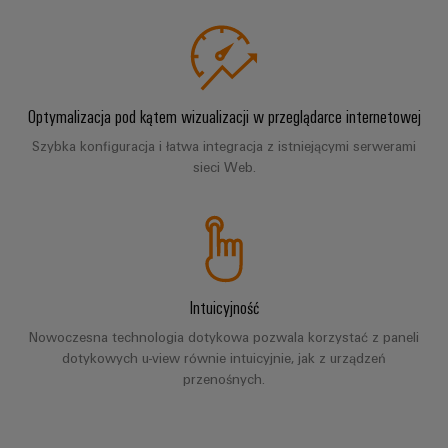
i
budynkowej
Weidmüller
Pomoc
przekaźniki
Configurator
techniczna
Prefabrykacja
półprzewodnikowe
Aktualności
rozdzielnic
Pomoc
Wzmacniacze
Rozwiązania
Aktualności
Optymalizacja pod kątem wizualizacji w przeglądarce internetowej
techniczna
Systemy
pozwalające
izolujące
firmowe
sprostać
Szybka konfiguracja i łatwa integracja z istniejącymi serwerami
i
i
Zgodność
wyzwaniom
sieci Web.
rozwiązania
Aktualności
przetworniki
związanym
produktów
z
produktowe
pomiarowe
z
Analityka
prefabrykacją
przepisami
rozdzielnic
przemysłowa
Newsletter
Zasilacze
w
Kolejnictwo
Automatyka
Obudowy
zakresie
Nowoczesne
Intuicyjność
przemysłowa
elektroniki
ochrony
Nasi
i
cyfrowe
Nowoczesna technologia dotykowa pozwala korzystać z paneli
środowiska
partnerzy
Cyberbezpieczeństwo
Ochrona
rozwiązania
dotykowych u-view równie intuicyjnie, jak z urządzeń
na
w
przenośnych.
odgromowa
PSIRT
Dystrybucja
rzecz
przemyśle
i
przyjaznej
Dane
Sieć
dla
przeciwprzepięciowa