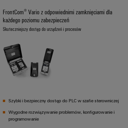
energii
Stabilność
Oprogramowanie
FrontCom® Vario z odpowiednimi zamknięciami dla
i
każdego poziomu zabezpieczeń
bezpieczeństwo
Oznaczniki
nowoczesnych
Skuteczniejszy dostęp do urządzeń i procesów
sieci
Drukarki
energetycznych
przemysłowe
Tradycyjne
Oświetlenie
wytwarzanie
przemysłowe
energii
Przyszłość
Infrastruktura
sprawdzonych
metod
szafy
wytwarzania
sterowniczej
energii
Uzdatnianie
Szybki i bezpieczny dostęp do PLC w szafie sterowniczej
wody
Usługa
Wygodne rozwiązywanie problemów, konfigurowanie i
i
montażu
programowanie
oczyszczanie
Złożone