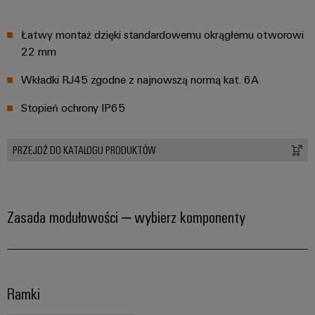
innowacje w
dziedzinie
przemysłowej
Łatwy montaż dzięki standardowemu okrągłemu otworowi
techniki
łączeniowej.
22 mm
Wkładki RJ45 zgodne z najnowszą normą kat. 6A
Stopień ochrony IP65
PRZEJDŹ DO KATALOGU PRODUKTÓW
Zasada modułowości – wybierz komponenty
Ramki