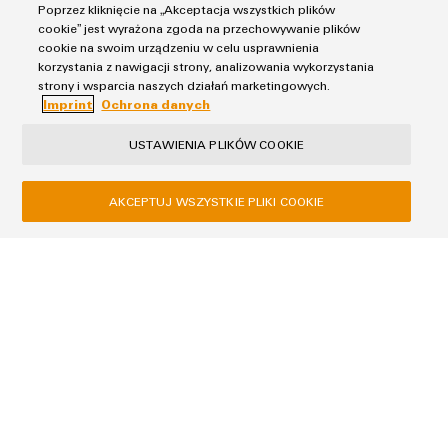
Poprzez kliknięcie na „Akceptacja wszystkich plików
informacyjnymi.
cookie” jest wyrażona zgoda na przechowywanie plików
cookie na swoim urządzeniu w celu usprawnienia
korzystania z nawigacji strony, analizowania wykorzystania
strony i wsparcia naszych działań marketingowych.
Imprint
Ochrona danych
USTAWIENIA PLIKÓW COOKIE
AKCEPTUJ WSZYSTKIE PLIKI COOKIE
Ochrona danych
Imprint
Weidmüller Sp. z o.o.
ul. Ogrodowa 58
00-876 Warszawa
+48 22 510 09 40
biuro@weidmueller.com