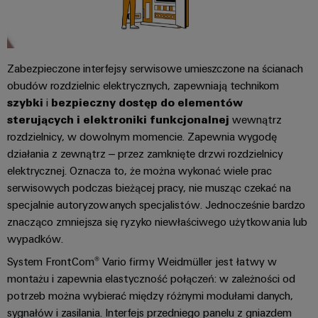
i
Lokalizacje
Masz jakieś pytania?
operacyjna
połączeń
Szafa
przyłączeniowe
w
elektrycznych
i
Informacje
zakresie
Zapisz się na Newsletter
Okablowanie
energii
obiekt
dotyczące
Inżynieria
wiatrowej
Zabezpieczone interfejsy serwisowe umieszczone na ścianach
PLC
zarządzania
cyfrowa
Inteligentne
obudów rozdzielnic elektrycznych, zapewniają technikom
i
Fotowoltaika
i
szybki
i
bezpieczny dostęp do elementów
liczniki
rozwiązania
Wykorzystanie
certyfikaty
Weidmüller
sterujących i elektroniki funkcjonalnej
wewnątrz
energii
migracyjne
Configurator
Okablowanie
słonecznej
rozdzielnicy, w dowolnym momencie. Zapewnia wygodę
Orange
w
obiektowe
działania z zewnątrz – przez zamknięte drzwi rozdzielnicy
Interfejsy
Mag
Usługi
celu
elektrycznej. Oznacza to, że można wykonać wiele prac
serwisowe
efektywnego
|
dotyczące
Rozwiązania
serwisowych podczas bieżącej pracy, nie musząc czekać na
gospodarowania
Magazyn
złączy
dla
zasobami
Rozdzielacze
specjalnie autoryzowanych specjalistów. Jednocześnie bardzo
dla
do
stanowisk
znacząco zmniejsza się ryzyko niewłaściwego użytkowania lub
Infrastruktura
klientów
PCB
pracy
wypadków.
budynkowa
Elektronika
System FrontCom® Vario firmy Weidmüller jest łatwy w
Nasz
Usługi
Rozwiązania
Smart
spełniające
montażu i zapewnia elastyczność połączeń: w zależności od
zarząd
laboratoryjne
Cabinet
Moduły
specyficzne
potrzeb można wybierać między różnymi modułami danych,
Building
przekaźnikowe
wymagania
Kontakt
sygnałów i zasilania. Interfejs przedniego panelu z gniazdem
infrastruktury