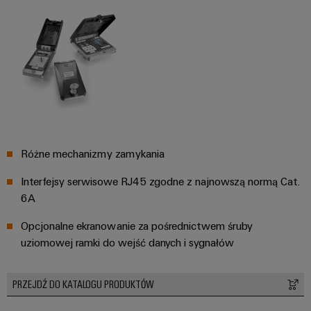
Dostęp
operacji
Technika
za
zdalny
łączeniowa
pomocą
rozwiązań
PCB
Platforma
zintegrowanych
serwisów
dla
przemysłu
przemysłowych
procesów
easyConnect
ciągłych
Przemysł
stoczniowy
Różne mechanizmy zamykania
Rozwiązania
Kompleksowe
dla
rozwiązania
Interfejsy serwisowe RJ45 zgodne z najnowszą normą Cat.
stanowisk
łączeniowe
6A
dla
pracy
przemysłu
Opcjonalne ekranowanie za pośrednictwem śruby
i
morskiego
uziomowej ramki do wejść danych i sygnałów
akcesoria
Przesył
Narzędzia
i
PRZEJDŹ DO KATALOGU PRODUKTÓW
dystrybucja
Automaty