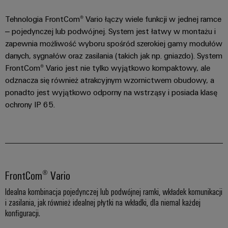
Przemysłowy
dla
zamawiania
Sterownik
urządzeń
Tehnologia FrontCom® Vario łączy wiele funkcji w jednej ramce
Wydarzenia
elektrowni
Panele
Sklep
– pojedynczej lub podwójnej. System jest łatwy w montażu i
i
Przemysł
dotykowe
internetowy
zapewnia możliwość wyboru spośród szerokiej gamy modułów
targi
maszynowy
danych, sygnałów oraz zasilania (takich jak np. gniazdo). System
Narzędzia
Rozwiązania
Producenci
Interfejs
Globalne
FrontCom® Vario jest nie tylko wyjątkowo kompaktowy, ale
do
inżynieryjne
urządzeń
OCI
odznacza się również atrakcyjnym wzornictwem obudowy, a
automatyzacji
targi
i
maszyn
ponadto jest wyjątkowo odporny na wstrząsy i posiada klasę
i
Usługi
wizualizacyjne
Interfejs
i
ochrony IP 65.
wydarzenia
fabryk
dotyczące
EDI
w
Pomiar
złączy
różnych
energii
do
sektorach
ZOBACZ
przemysłu
PCB
PRZEGLĄD
Przemysłowa
Przemysł
sztuczna
Producent
FrontCom® Vario
naftowy
inteligencja
oryginalnego
Idealna kombinacja pojedynczej lub podwójnej ramki, wkładek komunikacji
i
firmy
sprzętu
i zasilania, jak również idealnej płytki na wkładki, dla niemal każdej
gazowy
Weidmüller
(OEM)
konfiguracji.
Zabezpieczenie