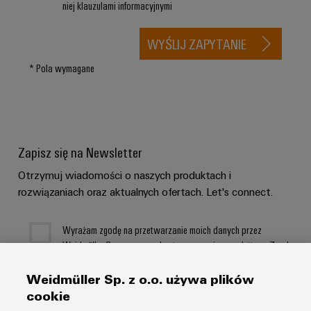
niej klauzulami informacyjnymi
WYŚLIJ ZAPYTANIE
* Pola wymagane
Zapisz się na Newsletter
Otrzymuj wiadomości o naszych produktach i
rozwiązaniach oraz aktualnych ofertach. Let's connect.
Wyrażam zgodę na przetwarzanie moich danych przez
Weidmüller Sp. z o.o. w celu otrzymywania newslettera. Zgodę
można w każdej chwili wycofać, wysyłając wiadomość e-mail
na adres: newsletter@weidmuller.com.pl . Ponadto każdy e-
Weidmüller Sp. z o.o. używa plików
mail zawiera link do rezygnacji z subskrypcji. Zapoznałem/am
cookie
się z
polityką prywatności
i zawartymi w niej klauzulami