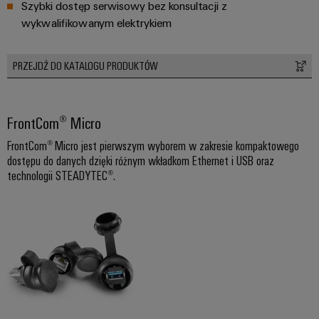
ścieków
Szybki dostęp serwisowy bez konsultacji z
listwy
Rozwiązania
wykwalifikowanym elektrykiem
dla
zaciskowe
przemysłu
oczyszczania
Prefabrykowane
PRZEJDŹ DO KATALOGU PRODUKTÓW
wody
skrzynki
i
ścieków
łączeniowe
FrontCom® Micro
Wodór
Przewody
Wodór
FrontCom® Micro jest pierwszym wyborem w zakresie kompaktowego
konfekcjonowane
jako
dostępu do danych dzięki różnym wkładkom Ethernet i USB oraz
kluczowa
technologii STEADYTEC®.
technologia
Innowacje
transformacji
energetycznej
produktowe
Praktyczna
technika
połączeń
elektrycznych
dla Twojego
sektora
przemysłu.
Nasze