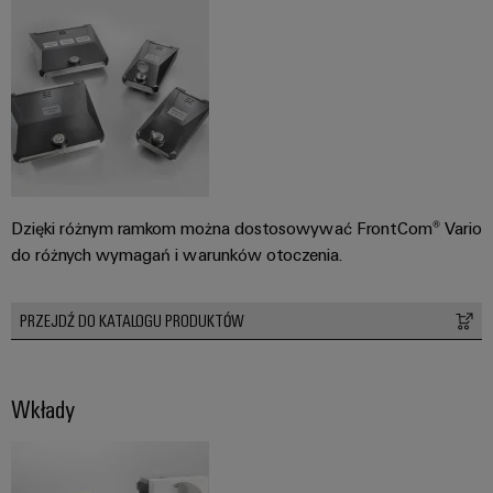
Weidmüller
Configurator
Wyższy poziom
inżynierii cyfrowej
– intuicyjnie,
nieskomplikowanie,
szybko
Dzięki różnym ramkom można dostosowywać FrontCom® Vario
do różnych wymagań i warunków otoczenia.
PRZEJDŹ DO KATALOGU PRODUKTÓW
Wkłady