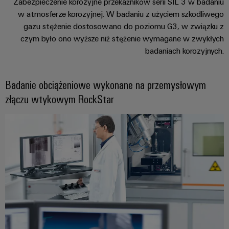
Dostęp
operacji
Zabezpieczenie korozyjne przekaźników serii SIL 3 w badaniu
Technika
za
zdalny
w atmosferze korozyjnej. W badaniu z użyciem szkodliwego
łączeniowa
pomocą
gazu stężenie dostosowano do poziomu G3, w związku z
rozwiązań
PCB
Platforma
czym było ono wyższe niż stężenie wymagane w zwykłych
zintegrowanych
serwisów
dla
badaniach korozyjnych.
przemysłu
przemysłowych
procesów
easyConnect
ciągłych
Badanie obciążeniowe wykonane na przemysłowym
Przemysł
złączu wtykowym RockStar
stoczniowy
Rozwiązania
Kompleksowe
dla
rozwiązania
stanowisk
łączeniowe
dla
pracy
przemysłu
i
morskiego
akcesoria
Przesył
Narzędzia
i
dystrybucja
Automaty