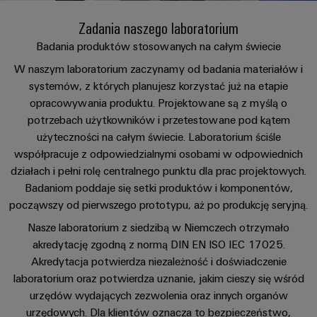
Przewody
lat
namacalne,
i
a
PUSH
konfekcjonowane
Weidmüller
Zadania naszego laboratorium
zaciski
rozwiązania
IN
Sprzedaż
ZOBACZ
łatwe
PCB
Badania produktów stosowanych na całym świecie
Usługa
Fakty
PRZEGLĄD
do
Mikrosieci
Szybkiej
i
W naszym laboratorium zaczynamy od badania materiałów i
zidentyfikowania.
Systemy
DC
Dostawy
liczby
Firma
systemów, z których planujesz korzystać już na etapie
obudów
Centrum
Konfigurowanych
opracowywania produktu. Projektowane są z myślą o
Przetwarzanie
i
danych
Zrównoważony
potrzebach użytkowników i przetestowane pod kątem
Produktów
brzegowe
komponenty
Rozwiązania
rozwój
Kariera
użyteczności na całym świecie. Laboratorium ściśle
i
w u-
współpracuje z odpowiedzialnymi osobami w odpowiednich
produkty
Systemy
Akademia
OS
działach i pełni rolę centralnego punktu dla prac projektowych.
dla
Doradztwo
wpustów
Weidmüller
centrów
Badaniom poddaje się setki produktów i komponentów,
i
Przemysłowa
kablowych
danych
począwszy od pierwszego prototypu, aż po produkcję seryjną.
Zasoby
inżynieria
–
sieć
i
wydajne,
Nasze laboratorium z siedzibą w Niemczech otrzymało
ludzkie
cyfrowa
5G
komponenty
niezawodne,
akredytację zgodną z normą DIN EN ISO IEC 17025.
skalowalne
Zgodność
Doradztwo
Akredytacja potwierdza niezależność i doświadczenie
Ethernet
Przewody
z
w
Energetyka
laboratorium oraz potwierdza uznanie, jakim cieszy się wśród
jednoparowy
konfekcjonowane,
regułami
zakresie
urzędów wydających zezwolenia oraz innych organów
wiatrowa
krosowe
urzędowych. Dla klientów oznacza to bezpieczeństwo,
techniki
Doskonałość