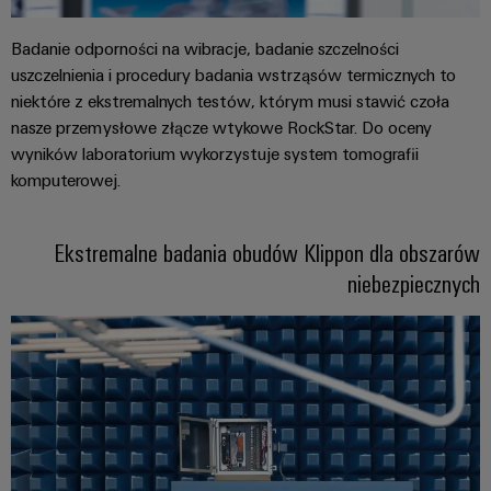
energii
Stabilność
Oprogramowanie
Badanie odporności na wibracje, badanie szczelności
i
bezpieczeństwo
uszczelnienia i procedury badania wstrząsów termicznych to
Oznaczniki
nowoczesnych
niektóre z ekstremalnych testów, którym musi stawić czoła
sieci
Drukarki
nasze przemysłowe złącze wtykowe RockStar. Do oceny
energetycznych
przemysłowe
wyników laboratorium wykorzystuje system tomografii
Tradycyjne
komputerowej.
Oświetlenie
wytwarzanie
przemysłowe
energii
Ekstremalne badania obudów Klippon dla obszarów
Przyszłość
Infrastruktura
sprawdzonych
niebezpiecznych
metod
szafy
wytwarzania
sterowniczej
energii
Uzdatnianie
wody
Usługa
i
montażu
oczyszczanie
Złożone