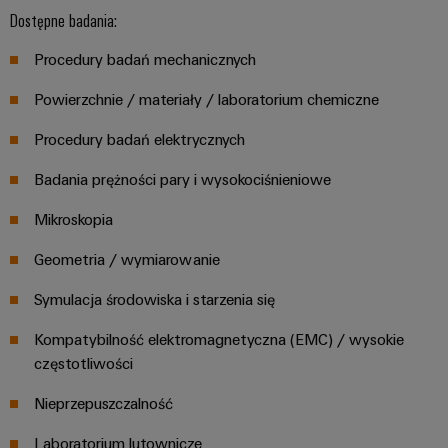
Dostępne badania:
Weidmüller
Configurator
Procedury badań mechanicznych
Wyższy poziom
inżynierii cyfrowej
Powierzchnie / materiały / laboratorium chemiczne
– intuicyjnie,
nieskomplikowanie,
Procedury badań elektrycznych
szybko
Badania prężności pary i wysokociśnieniowe
Mikroskopia
Geometria / wymiarowanie
Symulacja środowiska i starzenia się
Kompatybilność elektromagnetyczna (EMC) / wysokie
częstotliwości
Nieprzepuszczalność
Laboratorium lutownicze