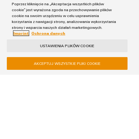
Poprzez kliknięcie na „Akceptacja wszystkich plików
Metody badawcze w ramach elastycznego zakresu
cookie” jest wyrażona zgoda na przechowywanie plików
akredytacji
cookie na swoim urządzeniu w celu usprawnienia
korzystania z nawigacji strony, analizowania wykorzystania
strony i wsparcia naszych działań marketingowych.
321,0 KB
Imprint
Ochrona danych
USTAWIENIA PLIKÓW COOKIE
AKCEPTUJ WSZYSTKIE PLIKI COOKIE
Ochrona danych
Imprint
Weidmüller Sp. z o.o.
ul. Ogrodowa 58
00-876 Warszawa
+48 22 510 09 40
biuro@weidmueller.com