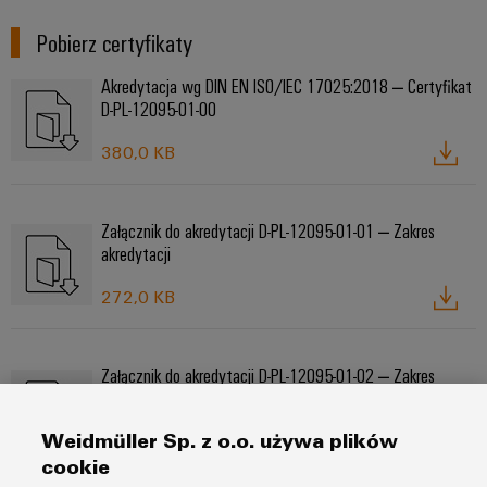
Pobierz certyfikaty
Akredytacja wg DIN EN ISO/IEC 17025:2018 – Certyfikat
D-PL-12095-01-00
380,0 KB
Załącznik do akredytacji D-PL-12095-01-01 – Zakres
akredytacji
272,0 KB
Załącznik do akredytacji D-PL-12095-01-02 – Zakres
akredytacji
Weidmüller Sp. z o.o. używa plików
272,0 KB
cookie