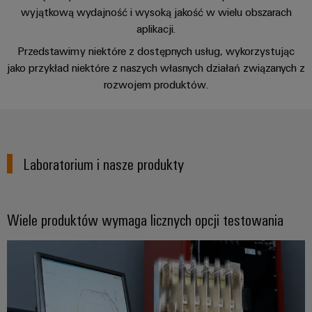
i
Lokalizacje
operacyjna
wyjątkową wydajność i wysoką jakość w wielu obszarach
połączeń
Szafa
przyłączeniowe
w
aplikacji.
elektrycznych
i
Informacje
zakresie
Okablowanie
energii
Przedstawimy niektóre z dostępnych usług, wykorzystując
obiekt
dotyczące
Inżynieria
wiatrowej
PLC
jako przykład niektóre z naszych własnych działań związanych z
zarządzania
cyfrowa
Inteligentne
rozwojem produktów.
i
Fotowoltaika
i
liczniki
rozwiązania
Wykorzystanie
certyfikaty
Weidmüller
energii
migracyjne
Configurator
Okablowanie
słonecznej
Orange
w
obiektowe
Interfejsy
Mag
Usługi
celu
Laboratorium i nasze produkty
serwisowe
efektywnego
|
dotyczące
Rozwiązania
gospodarowania
Magazyn
złączy
dla
zasobami
Rozdzielacze
dla
do
stanowisk
Wiele produktów wymaga licznych opcji testowania
Infrastruktura
klientów
PCB
pracy
budynkowa
Elektronika
Nasz
Usługi
Rozwiązania
Smart
spełniające
zarząd
laboratoryjne
Cabinet
Moduły
specyficzne
Building
przekaźnikowe
wymagania
Kontakt
infrastruktury