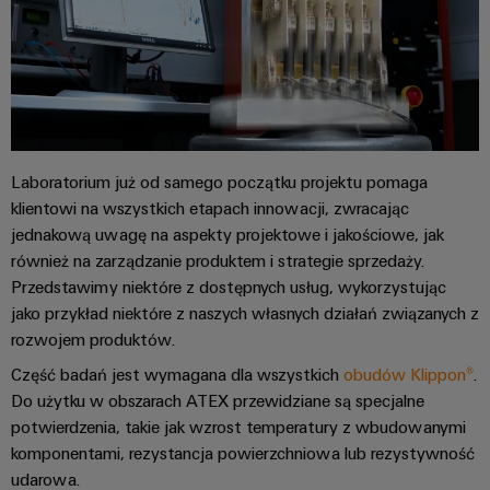
i
budynkowej
Weidmüller
Pomoc
przekaźniki
Configurator
techniczna
Prefabrykacja
półprzewodnikowe
Aktualności
rozdzielnic
Pomoc
Wzmacniacze
Rozwiązania
Aktualności
techniczna
Systemy
pozwalające
izolujące
firmowe
sprostać
i
i
Zgodność
wyzwaniom
Laboratorium już od samego początku projektu pomaga
rozwiązania
Aktualności
przetworniki
związanym
produktów
klientowi na wszystkich etapach innowacji, zwracając
z
produktowe
pomiarowe
z
jednakową uwagę na aspekty projektowe i jakościowe, jak
Analityka
prefabrykacją
przepisami
również na zarządzanie produktem i strategie sprzedaży.
rozdzielnic
przemysłowa
Newsletter
Zasilacze
Przedstawimy niektóre z dostępnych usług, wykorzystując
w
Kolejnictwo
Automatyka
jako przykład niektóre z naszych własnych działań związanych z
Obudowy
zakresie
Nowoczesne
rozwojem produktów.
przemysłowa
elektroniki
ochrony
Nasi
i
cyfrowe
środowiska
Część badań jest wymagana dla wszystkich
obudów Klippon®
.
partnerzy
Cyberbezpieczeństwo
Ochrona
rozwiązania
Do użytku w obszarach ATEX przewidziane są specjalne
na
w
odgromowa
PSIRT
Dystrybucja
potwierdzenia, takie jak wzrost temperatury z wbudowanymi
rzecz
przemyśle
i
przyjaznej
komponentami, rezystancja powierzchniowa lub rezystywność
Dane
Sieć
dla
przeciwprzepięciowa
udarowa.