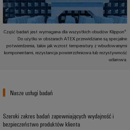
ścieków
listwy
Rozwiązania
dla
zaciskowe
przemysłu
oczyszczania
Prefabrykowane
wody
Część badań jest wymagana dla wszystkich obudów Klippon®.
skrzynki
i
Do użytku w obszarach ATEX przewidziane są specjalne
ścieków
łączeniowe
potwierdzenia, takie jak wzrost temperatury z wbudowanymi
Wodór
komponentami, rezystancja powierzchniowa lub rezystywność
Przewody
Wodór
udarowa.
konfekcjonowane
jako
kluczowa
technologia
Innowacje
transformacji
energetycznej
produktowe
Nasze usługi badań
Praktyczna
technika
połączeń
elektrycznych
dla Twojego
Szeroki zakres badań zapewniających wydajność i
sektora
przemysłu.
bezpieczeństwo produktów klienta
Nasze