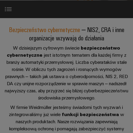
Przewody
lat
namacalne,
i
a
PUSH
konfekcjonowane
Weidmüller
zaciski
rozwiązania
IN
Sprzedaż
ZOBACZ
łatwe
PCB
Usługa
Fakty
PRZEGLĄD
do
Przepisy i wymagania
Mikrosieci
Szybkiej
i
Bezpieczeństwo cybernetyczne
– NIS2, CRA i inne
zidentyfikowania.
Systemy
DC
Dostawy
liczby
Firma
organizacje wzywają do działania
obudów
Centrum
Konfigurowanych
standardy jakości
Przetwarzanie
i
danych
Zrównoważony
W dzisiejszym cyfrowym świecie
bezpieczeństwo
Produktów
brzegowe
komponenty
cybernetyczne
Rozwiązania
rozwój
jest istotnym tematem dla każdej firmy z
Kariera
i
PSIRT
branży automatyki przemysłowej. Liczba cyberataków stale
w u-
produkty
Systemy
Akademia
rośnie. W obliczu tych zagrożeń i rosnących wymogów
OS
dla
Doradztwo
wpustów
Weidmüller
prawnych – takich jak ustawa o cyberodporności, NIS 2, RED
centrów
Model dogłębnej ochrony
i
Przemysłowa
kablowych
danych
DA czy unijne rozporządzenie w sprawie maszyn – nadszedł
Zasoby
inżynieria
–
sieć
i
najwyższy czas, aby przyjrzeć się bliżej cyberbezpieczeństwu
wydajne,
ludzkie
cyfrowa
Partnerstwa
środowiska przemysłowego.
5G
komponenty
niezawodne,
skalowalne
W firmie Weidmüller jesteśmy świadomi tych wyzwań i
Zgodność
Doradztwo
Ethernet
Przewody
zintegrowaliśmy już wiele
funkcji bezpieczeństwa
w
Do pobrania
z
w
Energetyka
jednoparowy
konfekcjonowane,
naszych produktach. Nasze rozwiązania zapewniają
regułami
zakresie
wiatrowa
krosowe
kompleksową ochronę i pomagają zabezpieczyć systemy
techniki
Doskonałość