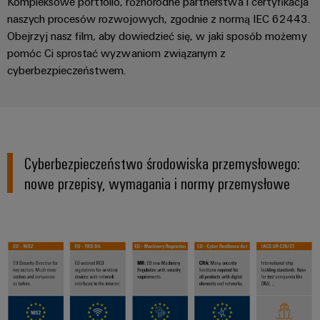
Kompleksowe portfolio, różnorodne partnerstwa i certyfikacja
i
budynkowej
Weidmüller
Pomoc
naszych procesów rozwojowych, zgodnie z normą IEC 62443.
przekaźniki
Configurator
techniczna
Obejrzyj nasz film, aby dowiedzieć się, w jaki sposób możemy
Prefabrykacja
półprzewodnikowe
Aktualności
pomóc Ci sprostać wyzwaniom związanym z
rozdzielnic
Pomoc
cyberbezpieczeństwem.
Wzmacniacze
Rozwiązania
Aktualności
techniczna
Systemy
pozwalające
izolujące
firmowe
sprostać
i
i
Zgodność
wyzwaniom
rozwiązania
Aktualności
przetworniki
związanym
produktów
z
produktowe
pomiarowe
z
Analityka
prefabrykacją
Cyberbezpieczeństwo środowiska przemysłowego:
przepisami
rozdzielnic
przemysłowa
Newsletter
Zasilacze
nowe przepisy, wymagania i normy przemysłowe
w
Kolejnictwo
Automatyka
Obudowy
zakresie
Nowoczesne
przemysłowa
elektroniki
ochrony
Nasi
i
cyfrowe
środowiska
partnerzy
Cyberbezpieczeństwo
Ochrona
rozwiązania
na
w
odgromowa
PSIRT
Dystrybucja
rzecz
przemyśle
i
przyjaznej
Dane
Sieć
dla
przeciwprzepięciowa