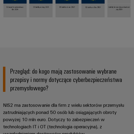
Oprogramowanie
klimatu
inżynierskie
partnerska
mobilności
do
Rozdzielnice
dla
w
Techniczne
IIoT
PV
aplikacji
transporcie
katalogi
i
kolejowym
IIoT
Rozdzielacze
produktów
automatyki
i
Magazynowanie
magistrali
automatyki
Naprawy
energii
Platforma
i
Rozwiązania
Serwisów
Znajdź
i
części
Przemysłowych
Automatyka
partnera
produkty
zamienne
easyConnect
i
do
w
Przegląd: do kogo mają zastosowanie wybrane
systemów
oprogramowanie
zakresie
Kursy
przepisy i normy dotyczące cyberbezpieczeństwa
magazynowania
Przemysłowy
energii
rozwiązań
szkoleniowe
przemysłowego?
IoT
Sterowniki
(ESS)
z
i
PLC
Zarządzanie
zakresu
Produkcja
webinaria
NIS2 ma zastosowanie dla firm z wielu sektorów przemysłu
energią
Systemy
IoT
urządzeń
zatrudniających ponad 50 osób lub osiągających obroty
I/O
i
Innowacyjne
powyżej 10 mln euro. Dotyczy to zabezpieczeń w
Zdecentralizowana
rozwiązania
automatyki
Cyfrowe
technologiach IT i OT (technologia operacyjna), z
techniki
automatyka
Ethernet
opcje
łączeniowej
uwzględnieniem dostawców produktów.