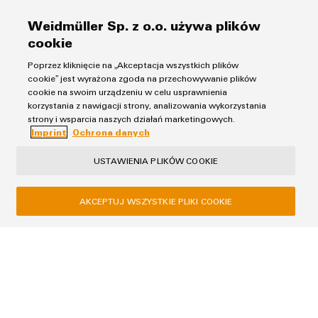
przemysłowego Internetu rzeczy (IoT)
Weidmüller Sp. z o.o. używa plików
cookie
Poprzez kliknięcie na „Akceptacja wszystkich plików
cookie” jest wyrażona zgoda na przechowywanie plików
cookie na swoim urządzeniu w celu usprawnienia
korzystania z nawigacji strony, analizowania wykorzystania
Ochrona danych
strony i wsparcia naszych działań marketingowych.
Imprint
Ochrona danych
Imprint
USTAWIENIA PLIKÓW COOKIE
Weidmüller Sp. z o.o.
ul. Ogrodowa 58
AKCEPTUJ WSZYSTKIE PLIKI COOKIE
00-876 Warszawa
+48 22 510 09 40
biuro@weidmueller.com