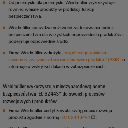
innowacje w
Od przemysłu dla przemysłu: Weidmüller wykorzystuje
dziedzinie
również własne produkty w produkcji funkcji
przemysłowej
techniki
bezpieczeństwa.
łączeniowej.
Weidmüller sprawdza możliwość zastosowania funkcji
bezpieczeństwa dla wszystkich odpowiednich produktów i
podejmuje odpowiednie środki.
Firma Weidmüller wdrożyła
„zespół reagowania na
incydenty związane z bezpieczeństwem produktu” (PSIRT)
i
informuje o wykrytych lukach w zabezpieczeniach.
Weidmüller wykorzystuje międzynarodową normę
bezpieczeństwa IEC 62443* do swoich procesów
rozwojowych i produktów
Firma Weidmüller certyfikowała swój proces rozwoju
produktu zgodnie z normą
IEC 62443-4-1
.