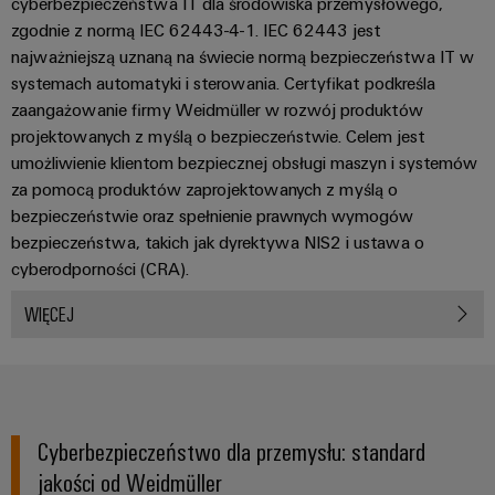
energii
cyberbezpieczeństwa IT dla środowiska przemysłowego,
Stabilność
zgodnie z normą IEC 62443-4-1. IEC 62443 jest
Oprogramowanie
i
najważniejszą uznaną na świecie normą bezpieczeństwa IT w
bezpieczeństwo
Oznaczniki
systemach automatyki i sterowania. Certyfikat podkreśla
nowoczesnych
zaangażowanie firmy Weidmüller w rozwój produktów
sieci
Drukarki
energetycznych
projektowanych z myślą o bezpieczeństwie. Celem jest
przemysłowe
umożliwienie klientom bezpiecznej obsługi maszyn i systemów
Tradycyjne
za pomocą produktów zaprojektowanych z myślą o
Oświetlenie
wytwarzanie
bezpieczeństwie oraz spełnienie prawnych wymogów
przemysłowe
energii
bezpieczeństwa, takich jak dyrektywa NIS2 i ustawa o
Przyszłość
cyberodporności (CRA).
Infrastruktura
sprawdzonych
metod
szafy
WIĘCEJ
wytwarzania
sterowniczej
energii
Uzdatnianie
wody
Usługa
i
montażu
Cyberbezpieczeństwo dla przemysłu: standard
oczyszczanie
jakości od Weidmüller
Złożone