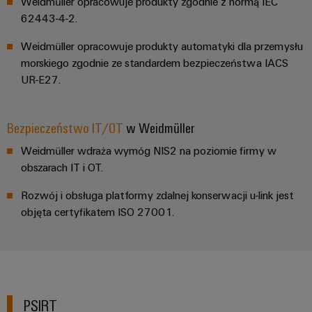
Weidmüller opracowuje produkty zgodnie z normą IEC
62443-4-2.
Weidmüller
Configurator
Weidmüller opracowuje produkty automatyki dla przemysłu
Wyższy poziom
morskiego zgodnie ze standardem bezpieczeństwa IACS
inżynierii cyfrowej
– intuicyjnie,
UR-E27.
nieskomplikowanie,
szybko
Bezpieczeństwo IT/OT
w Weidmüller
Weidmüller wdraża wymóg NIS2 na poziomie firmy w
obszarach IT i OT.
Rozwój i obsługa platformy zdalnej konserwacji u-link jest
objęta certyfikatem ISO 27001.
PSIRT