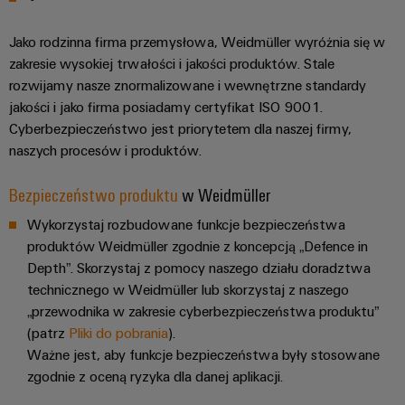
ścieków
listwy
Rozwiązania
Jako rodzinna firma przemysłowa, Weidmüller wyróżnia się w
dla
zaciskowe
przemysłu
zakresie wysokiej trwałości i jakości produktów. Stale
oczyszczania
Prefabrykowane
rozwijamy nasze znormalizowane i wewnętrzne standardy
wody
skrzynki
jakości i jako firma posiadamy certyfikat ISO 9001.
i
ścieków
Cyberbezpieczeństwo jest priorytetem dla naszej firmy,
łączeniowe
naszych procesów i produktów.
Wodór
Przewody
Wodór
konfekcjonowane
Bezpieczeństwo produktu
w Weidmüller
jako
kluczowa
Wykorzystaj rozbudowane funkcje bezpieczeństwa
technologia
produktów Weidmüller zgodnie z koncepcją „Defence in
Innowacje
transformacji
Depth”. Skorzystaj z pomocy naszego działu doradztwa
energetycznej
produktowe
technicznego w Weidmüller lub skorzystaj z naszego
Praktyczna
technika
„przewodnika w zakresie cyberbezpieczeństwa produktu”
połączeń
(patrz
Pliki do pobrania
).
elektrycznych
dla Twojego
Ważne jest, aby funkcje bezpieczeństwa były stosowane
sektora
zgodnie z oceną ryzyka dla danej aplikacji.
przemysłu.
Nasze