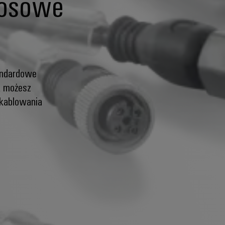
rosowe
tandardowe
, możesz
okablowania