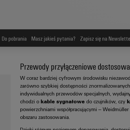
Do pobrania
Masz jakieś pytania?
Zapisz się na Newslette
Przewody przyłączeniowe dostosow
W coraz bardziej cyfrowym środowisku niezawod
zarówno szybkiej dostępności znormalizowanych r
indywidualnych przewodów specjalnych, wydajnyc
chodzi o
kable sygnałowe
do czujników, czy
k
powierzchniami współpracującymi – Weidmüller
obszaru zastosowania.
Dzięki różnym poziomom dopasowania, dostosujem