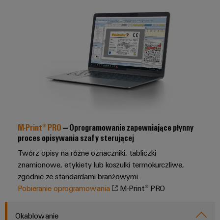
Przemysłowy
dla
zamawiania
Sterownik
urządzeń
Wydarzenia
elektrowni
Panele
Sklep
i
Przemysł
dotykowe
internetowy
targi
maszynowy
Narzędzia
Rozwiązania
Producenci
Interfejs
Globalne
do
inżynieryjne
urządzeń
OCI
automatyzacji
targi
i
maszyn
i
Usługi
wizualizacyjne
Interfejs
i
wydarzenia
fabryk
dotyczące
EDI
w
Pomiar
złączy
różnych
M-Print® PRO
– Oprogramowanie zapewniające płynny
energii
do
sektorach
proces opisywania szafy sterującej
ZOBACZ
przemysłu
PCB
PRZEGLĄD
Przemysłowa
Twórz opisy na różne oznaczniki, tabliczki
Przemysł
sztuczna
Producent
znamionowe, etykiety lub koszulki termokurczliwe,
naftowy
inteligencja
zgodnie ze standardami branżowymi.
oryginalnego
i
firmy
Pobieranie oprogramowania
M-Print® PRO
sprzętu
gazowy
Weidmüller
(OEM)
Zabezpieczenie
Okablowanie