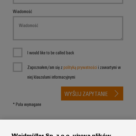
Wiadomość
I would like to be called back
Zapoznałem/am się z
polityką prywatności
i zawartymi w
niej klauzulami informacyjnymi
WYŚLIJ ZAPYTANIE
* Pola wymagane
Weidmüller Sp. z o.o. używa plików