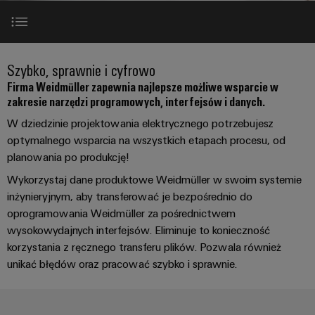
Przewody
lat
namacalne,
i
a
PUSH
konfekcjonowane
Weidmüller
zaciski
rozwiązania
IN
Sprzedaż
ZOBACZ
łatwe
PCB
Usługa
Fakty
PRZEGLĄD
do
Oprogramowanie
Mikrosieci
Szybkiej
i
Szybko, sprawnie i cyfrowo
zidentyfikowania.
Systemy
DC
Dostawy
liczby
Firma
Firma Weidmüller zapewnia najlepsze możliwe wsparcie w
obudów
Centrum
zakresie narzędzi programowych, interfejsów i danych.
Konfigurowanych
Interfejsy
Przetwarzanie
i
danych
Zrównoważony
Produktów
W dziedzinie projektowania elektrycznego potrzebujesz
brzegowe
komponenty
Rozwiązania
rozwój
Kariera
optymalnego wsparcia na wszystkich etapach procesu, od
i
Dane inżynieryjne
w u-
planowania po produkcję!
produkty
Systemy
Akademia
OS
dla
Doradztwo
wpustów
Weidmüller
Wykorzystaj dane produktowe Weidmüller w swoim systemie
centrów
Doskonałe uzupełnienia
i
Przemysłowa
kablowych
inżynieryjnym, aby transferować je bezpośrednio do
danych
Zasoby
inżynieria
–
oprogramowania Weidmüller za pośrednictwem
sieć
i
wydajne,
ludzkie
cyfrowa
wysokowydajnych interfejsów. Eliminuje to konieczność
Do pobrania
5G
komponenty
niezawodne,
korzystania z ręcznego transferu plików. Pozwala również
skalowalne
Zgodność
Doradztwo
Ethernet
Przewody
unikać błędów oraz pracować szybko i sprawnie.
Konsultacje i pomoc techniczna
z
w
Energetyka
jednoparowy
konfekcjonowane,
regułami
zakresie
wiatrowa
krosowe
techniki
Doskonałość