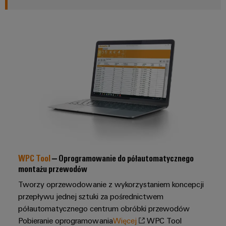
Dostęp
operacji
Technika
za
zdalny
łączeniowa
pomocą
rozwiązań
PCB
Platforma
zintegrowanych
serwisów
dla
przemysłu
przemysłowych
procesów
easyConnect
ciągłych
Przemysł
stoczniowy
Rozwiązania
Kompleksowe
dla
rozwiązania
stanowisk
łączeniowe
dla
pracy
WPC Tool
– Oprogramowanie do półautomatycznego
przemysłu
i
montażu przewodów
morskiego
akcesoria
Tworzy oprzewodowanie z wykorzystaniem koncepcji
Przesył
przepływu jednej sztuki za pośrednictwem
Narzędzia
i
półautomatycznego centrum obróbki przewodów
dystrybucja
Automaty
Pobieranie oprogramowania
Więcej
WPC Tool