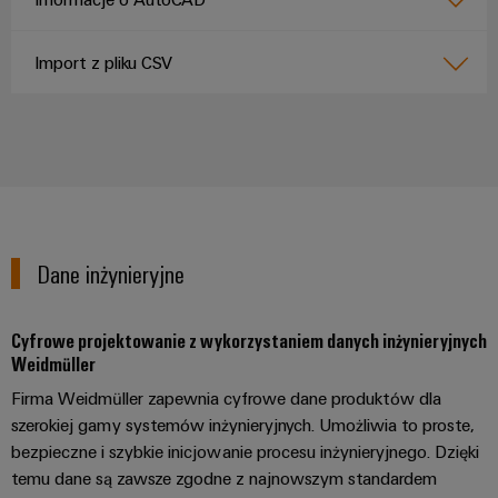
Weidmüller
Configurator
Import z pliku CSV
Wyższy poziom
inżynierii cyfrowej
– intuicyjnie,
nieskomplikowanie,
szybko
Dane inżynieryjne
Cyfrowe projektowanie z wykorzystaniem danych inżynieryjnych
Weidmüller
Firma Weidmüller zapewnia cyfrowe dane produktów dla
szerokiej gamy systemów inżynieryjnych. Umożliwia to proste,
bezpieczne i szybkie inicjowanie procesu inżynieryjnego. Dzięki
temu dane są zawsze zgodne z najnowszym standardem