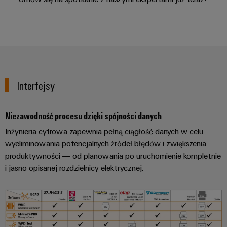
ścieków
listwy
Rozwiązania
dla
zaciskowe
przemysłu
oczyszczania
Prefabrykowane
wody
skrzynki
i
ścieków
łączeniowe
Interfejsy
Wodór
Przewody
Wodór
konfekcjonowane
jako
Niezawodność procesu dzięki spójności danych
kluczowa
Inżynieria cyfrowa zapewnia pełną ciągłość danych w celu
technologia
Innowacje
transformacji
wyeliminowania potencjalnych źródeł błędów i zwiększenia
energetycznej
produktowe
produktywności — od planowania po uruchomienie kompletnie
Praktyczna
i jasno opisanej rozdzielnicy elektrycznej.
technika
połączeń
elektrycznych
dla Twojego
sektora
przemysłu.
Nasze