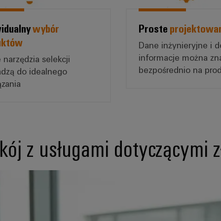
idualny
wybór
Proste
projektowa
uktów
Dane inżynieryjne i 
informacje można zn
 narzędzia selekcji
bezpośrednio na pro
dzą do idealnego
ązania
ój z usługami dotyczącymi zł