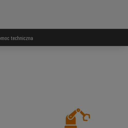
pomoc techniczna
projektowanie*
Wydajne *użytkowanie*