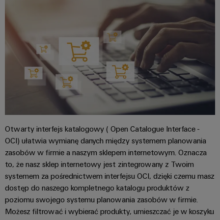
Oprogramowanie
klimatu
inżynierskie
partnerska
mobilności
do
Rozdzielnice
dla
w
Techniczne
IIoT
PV
aplikacji
transporcie
katalogi
i
kolejowym
IIoT
Rozdzielacze
produktów
automatyki
i
Magazynowanie
magistrali
automatyki
Naprawy
energii
Platforma
i
Rozwiązania
Serwisów
Znajdź
i
części
Przemysłowych
Automatyka
partnera
produkty
zamienne
easyConnect
i
do
w
systemów
oprogramowanie
zakresie
Kursy
magazynowania
Otwarty interfejs katalogowy ( Open Catalogue Interface -
Przemysłowy
energii
rozwiązań
szkoleniowe
OCI) ułatwia wymianę danych między systemem planowania
IoT
Sterowniki
(ESS)
z
zasobów w firmie a naszym sklepem internetowym. Oznacza
i
PLC
Zarządzanie
zakresu
to, że nasz sklep internetowy jest zintegrowany z Twoim
Produkcja
webinaria
systemem za pośrednictwem interfejsu OCI, dzięki czemu masz
energią
Systemy
IoT
urządzeń
dostęp do naszego kompletnego katalogu produktów z
I/O
i
Innowacyjne
Zdecentralizowana
rozwiązania
poziomu swojego systemu planowania zasobów w firmie.
automatyki
Cyfrowe
techniki
automatyka
Ethernet
Możesz filtrować i wybierać produkty, umieszczać je w koszyku
opcje
łączeniowej