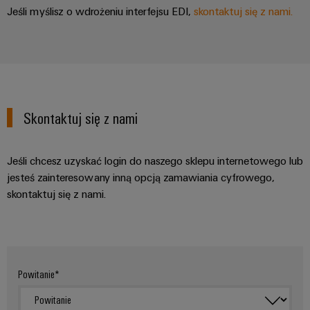
energii
Jeśli myślisz o wdrożeniu interfejsu EDI,
skontaktuj się z nami.
Stabilność
Oprogramowanie
i
bezpieczeństwo
Oznaczniki
nowoczesnych
sieci
Drukarki
energetycznych
przemysłowe
Tradycyjne
Skontaktuj się z nami
Oświetlenie
wytwarzanie
przemysłowe
energii
Jeśli chcesz uzyskać login do naszego sklepu internetowego lub
Przyszłość
Infrastruktura
sprawdzonych
jesteś zainteresowany inną opcją zamawiania cyfrowego,
metod
szafy
skontaktuj się z nami.
wytwarzania
sterowniczej
energii
Uzdatnianie
wody
Usługa
Powitanie
i
montażu
oczyszczanie
Złożone