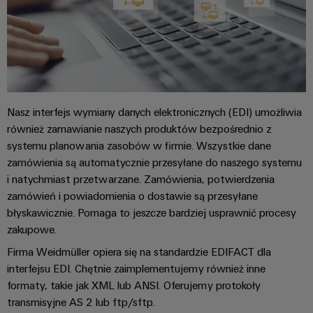
Dostęp
operacji
Technika
za
zdalny
łączeniowa
pomocą
rozwiązań
PCB
Platforma
zintegrowanych
serwisów
dla
przemysłu
przemysłowych
procesów
easyConnect
ciągłych
Nasz interfejs wymiany danych elektronicznych (EDI) umożliwia
również zamawianie naszych produktów bezpośrednio z
Przemysł
systemu planowania zasobów w firmie. Wszystkie dane
stoczniowy
Rozwiązania
zamówienia są automatycznie przesyłane do naszego systemu
Kompleksowe
dla
i natychmiast przetwarzane. Zamówienia, potwierdzenia
rozwiązania
stanowisk
łączeniowe
zamówień i powiadomienia o dostawie są przesyłane
dla
pracy
błyskawicznie. Pomaga to jeszcze bardziej usprawnić procesy
przemysłu
i
zakupowe.
morskiego
akcesoria
Firma Weidmüller opiera się na standardzie EDIFACT dla
Przesył
interfejsu EDI. Chętnie zaimplementujemy również inne
Narzędzia
i
formaty, takie jak XML lub ANSI. Oferujemy protokoły
dystrybucja
transmisyjne AS 2 lub ftp/sftp.
Automaty