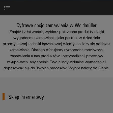
Przewody
lat
namacalne,
i
a
PUSH
konfekcjonowane
Weidmüller
zaciski
rozwiązania
IN
Sprzedaż
ZOBACZ
łatwe
PCB
Usługa
Fakty
PRZEGLĄD
do
Sklep internetowy
Mikrosieci
Szybkiej
i
Cyfrowe opcje zamawiania w Weidmüller
zidentyfikowania.
Systemy
DC
Dostawy
liczby
Firma
Znajdź i z łatwością wybierz potrzebne produkty dzięki
obudów
Centrum
Konfigurowanych
Interfejs OCI
wygodnemu zamawianiu: jako partner w dziedzinie
Przetwarzanie
i
danych
Zrównoważony
Produktów
przemysłowej techniki łączeniowej wiemy, co liczy się podczas
brzegowe
komponenty
Rozwiązania
rozwój
Kariera
zamawiania. Dlatego oferujemy różnorodne możliwości
i
Interfejs EDI
w u-
zamawiania u nas produktów i optymalizacji procesów
produkty
Systemy
Akademia
OS
dla
Doradztwo
zakupowych, aby spełnić Twoje indywidualne wymagania i
wpustów
Weidmüller
centrów
Skontaktuj się z nami
dopasować się do Twoich procesów. Wybór należy do Ciebie.
i
Przemysłowa
kablowych
danych
Zasoby
inżynieria
–
sieć
i
wydajne,
ludzkie
cyfrowa
5G
komponenty
niezawodne,
skalowalne
Zgodność
Doradztwo
Ethernet
Przewody
Sklep internetowy
z
w
Energetyka
jednoparowy
konfekcjonowane,
regułami
zakresie
wiatrowa
krosowe
techniki
Doskonałość