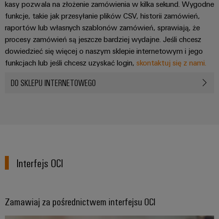
i
kasy pozwala na złożenie zamówienia w kilka sekund. Wygodne
budynkowej
Weidmüller
Pomoc
przekaźniki
funkcje, takie jak przesyłanie plików CSV, historii zamówień,
Configurator
techniczna
Prefabrykacja
raportów lub własnych szablonów zamówień, sprawiają, że
półprzewodnikowe
Aktualności
rozdzielnic
procesy zamówień są jeszcze bardziej wydajne. Jeśli chcesz
Pomoc
Wzmacniacze
dowiedzieć się więcej o naszym sklepie internetowym i jego
Rozwiązania
Aktualności
techniczna
Systemy
pozwalające
izolujące
funkcjach lub jeśli chcesz uzyskać login,
skontaktuj się z nami.
firmowe
sprostać
i
i
Zgodność
wyzwaniom
DO SKLEPU INTERNETOWEGO
rozwiązania
Aktualności
przetworniki
związanym
produktów
z
produktowe
pomiarowe
z
Analityka
prefabrykacją
przepisami
rozdzielnic
przemysłowa
Newsletter
Zasilacze
w
Kolejnictwo
Automatyka
Obudowy
zakresie
Nowoczesne
przemysłowa
elektroniki
ochrony
Nasi
i
Interfejs OCI
cyfrowe
środowiska
partnerzy
Cyberbezpieczeństwo
Ochrona
rozwiązania
na
w
odgromowa
PSIRT
Dystrybucja
rzecz
przemyśle
i
Zamawiaj za pośrednictwem interfejsu OCI
przyjaznej
Dane
Sieć
dla
przeciwprzepięciowa