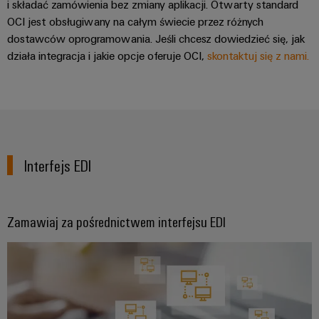
Przemysłowy
i składać zamówienia bez zmiany aplikacji. Otwarty standard
dla
zamawiania
Sterownik
OCI jest obsługiwany na całym świecie przez różnych
urządzeń
Wydarzenia
elektrowni
Panele
dostawców oprogramowania. Jeśli chcesz dowiedzieć się, jak
Sklep
i
Przemysł
dotykowe
działa integracja i jakie opcje oferuje OCI,
skontaktuj się z nami.
internetowy
targi
maszynowy
Narzędzia
Rozwiązania
Producenci
Interfejs
Globalne
do
inżynieryjne
urządzeń
OCI
automatyzacji
targi
i
maszyn
i
Usługi
wizualizacyjne
Interfejs
i
wydarzenia
fabryk
dotyczące
EDI
Interfejs EDI
w
Pomiar
złączy
różnych
energii
do
sektorach
ZOBACZ
przemysłu
PCB
PRZEGLĄD
Przemysłowa
Zamawiaj za pośrednictwem interfejsu EDI
Przemysł
sztuczna
Producent
naftowy
inteligencja
oryginalnego
i
firmy
sprzętu
gazowy
Weidmüller
(OEM)
Zabezpieczenie