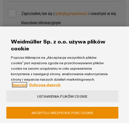
innowacje w
dziedzinie
przemysłowej
Zapoznałem/am się z
polityką prywatności
i zawartymi w niej
techniki
łączeniowej.
klauzulami informacyjnymi
WYŚLIJ ZAPYTANIE
Weidmüller Sp. z o.o. używa plików
* Pola wymagane
cookie
Poprzez kliknięcie na „Akceptacja wszystkich plików
cookie” jest wyrażona zgoda na przechowywanie plików
cookie na swoim urządzeniu w celu usprawnienia
korzystania z nawigacji strony, analizowania wykorzystania
strony i wsparcia naszych działań marketingowych.
Imprint
Ochrona danych
Ochrona danych
USTAWIENIA PLIKÓW COOKIE
Imprint
AKCEPTUJ WSZYSTKIE PLIKI COOKIE
Weidmüller Sp. z o.o.
ul. Ogrodowa 58