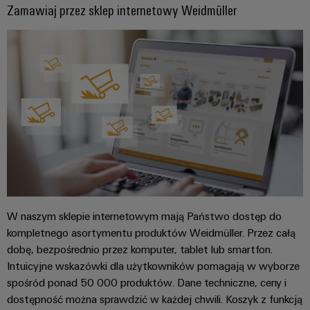
i
Lokalizacje
Zamawiaj przez sklep internetowy Weidmüller
operacyjna
połączeń
Szafa
przyłączeniowe
w
elektrycznych
i
Informacje
zakresie
Okablowanie
energii
obiekt
dotyczące
Inżynieria
wiatrowej
PLC
zarządzania
cyfrowa
Inteligentne
i
Fotowoltaika
i
liczniki
rozwiązania
Wykorzystanie
certyfikaty
Weidmüller
energii
migracyjne
Configurator
Okablowanie
słonecznej
Orange
w
obiektowe
Interfejsy
Mag
Usługi
celu
serwisowe
efektywnego
|
dotyczące
Rozwiązania
gospodarowania
Magazyn
złączy
dla
zasobami
Rozdzielacze
dla
do
stanowisk
W naszym sklepie internetowym mają Państwo dostęp do
Infrastruktura
klientów
PCB
pracy
kompletnego asortymentu produktów Weidmüller. Przez całą
budynkowa
Elektronika
dobę, bezpośrednio przez komputer, tablet lub smartfon.
Nasz
Usługi
Rozwiązania
Smart
Intuicyjne wskazówki dla użytkowników pomagają w wyborze
spełniające
zarząd
laboratoryjne
Cabinet
Moduły
spośród ponad 50 000 produktów. Dane techniczne, ceny i
specyficzne
Building
przekaźnikowe
wymagania
dostępność można sprawdzić w każdej chwili. Koszyk z funkcją
Kontakt
infrastruktury