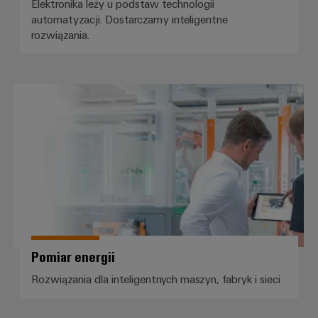
ścieków
Elektronika leży u podstaw technologii
listwy
Rozwiązania
automatyzacji. Dostarczamy inteligentne
dla
zaciskowe
rozwiązania.
przemysłu
oczyszczania
Prefabrykowane
wody
skrzynki
i
Pomiar energii
ścieków
łączeniowe
Wodór
Przewody
Wodór
konfekcjonowane
jako
kluczowa
technologia
Innowacje
transformacji
energetycznej
produktowe
Praktyczna
technika
połączeń
Pomiar energii
elektrycznych
dla Twojego
Rozwiązania dla inteligentnych maszyn, fabryk i sieci
sektora
przemysłu.
Nasze