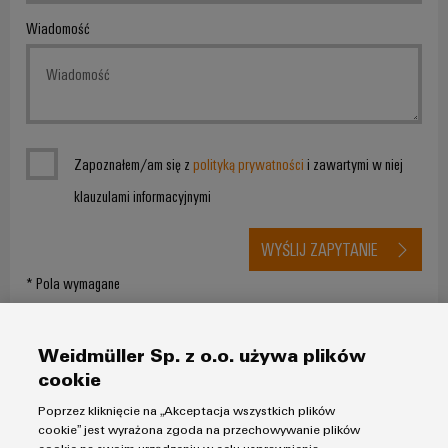
Wiadomość
Zapoznałem/am się z
polityką prywatności
i zawartymi w niej
klauzulami informacyjnymi
WYŚLIJ ZAPYTANIE
* Pola wymagane
Weidmüller Sp. z o.o. używa plików
cookie
Poprzez kliknięcie na „Akceptacja wszystkich plików
cookie” jest wyrażona zgoda na przechowywanie plików