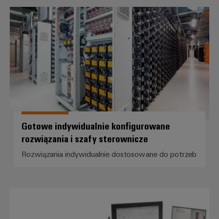
innowacje w
dziedzinie
Gotowe indywidualnie konfigurow
przemysłowej
techniki
łączeniowej.
Gotowe indywidualnie konfigurowane
rozwiązania i szafy sterownicze
Rozwiązania indywidualnie dostosowane do potrzeb
Oprogramowanie