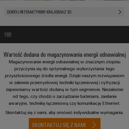
Przewody
lat
namacalne,
i
a
PUSH
konfekcjonowane
Weidmüller
zaciski
ODKRYJ INTERAKTYWNY KRAJOBRAZ 3D
rozwiązania
IN
Sprzedaż
ZOBACZ
łatwe
PCB
Usługa
Fakty
PRZEGLĄD
do
Mikrosieci
Szybkiej
i
zidentyfikowania.
Systemy
DC
Dostawy
liczby
Firma
obudów
Centrum
Konfigurowanych
Przetwarzanie
i
danych
Zrównoważony
Produktów
Przykłady zastosowania
New
Wartość dodana do magazynowania energii odnawialnej
brzegowe
komponenty
Rozwiązania
rozwój
Kariera
i
w u-
Magazynowanie energii odnawialnej w znacznym stopniu
produkty
Systemy
Akademia
OS
Najważniejsze produkty
przyczynia się do optymalnego wykorzystania tego
dla
Doradztwo
wpustów
Weidmüller
centrów
przyszłościowego źródła energii. Dzięki naszym rozwiązaniom
i
Przemysłowa
kablowych
danych
w zakresie przemysłowej techniki łączeniowej i cyfryzacji
Zasoby
inżynieria
Przegląd produktów
–
sieć
i
zapewniamy wartość dodaną w tym segmencie. Niezależnie
wydajne,
ludzkie
cyfrowa
5G
komponenty
od tego, czy chodzi o zarządzanie bateriami, zasilanie
niezawodne,
skalowalne
Twój kontakt
awaryjne, technikę łączeniową czy komunikację Ethernet.
Zgodność
Doradztwo
Ethernet
Przewody
z
Skontaktuj się z nami, aby omówić indywidualne wymagania.
w
Energetyka
jednoparowy
konfekcjonowane,
regułami
zakresie
wiatrowa
krosowe
SKONTAKTUJ SIĘ Z NAMI
techniki
Doskonałość