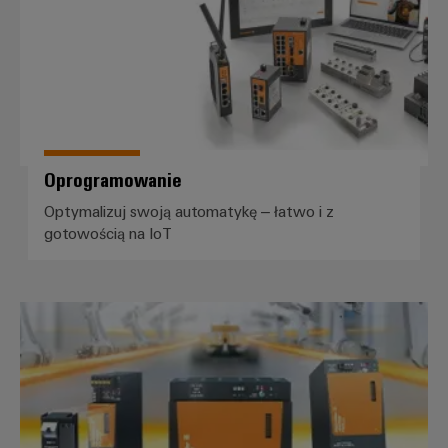
Weidmüller
Configurator
Wyższy poziom
inżynierii cyfrowej
– intuicyjnie,
nieskomplikowanie,
szybko
Oprogramowanie
Optymalizuj swoją automatykę – łatwo i z
gotowością na IoT
Zasilacze