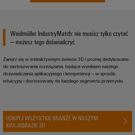
i
Lokalizacje
operacyjna
połączeń
Szafa
przyłączeniowe
w
elektrycznych
i
Informacje
zakresie
Okablowanie
energii
obiekt
dotyczące
Inżynieria
wiatrowej
PLC
zarządzania
Weidmüller IndustryMatch: nie musisz tylko czytać
cyfrowa
Inteligentne
i
Fotowoltaika
i
– możesz tego doświadczyć
liczniki
rozwiązania
Wykorzystanie
certyfikaty
Weidmüller
energii
migracyjne
Configurator
Okablowanie
słonecznej
Zanurz się w interaktywnym świecie 3D i poznaj dedykowane
Orange
w
obiektowe
Interfejsy
do zastosowania rozwiązania, będące wynikiem naszego
Mag
Usługi
celu
serwisowe
doświadczenia aplikacyjnego i kompetencji – w sposób
efektywnego
|
dotyczące
Rozwiązania
gospodarowania
intuicyjny i dostosowany do każdego segmentu przemysłu.
Magazyn
złączy
dla
zasobami
Rozdzielacze
dla
do
stanowisk
Infrastruktura
klientów
PCB
pracy
budynkowa
Elektronika
Nasz
Usługi
Rozwiązania
Smart
ODKRYJ WSZYSTKIE BRANŻE W NASZYM
spełniające
zarząd
laboratoryjne
Cabinet
Moduły
specyficzne
KRAJOBRAZIE 3D
Building
przekaźnikowe
wymagania
Kontakt
infrastruktury