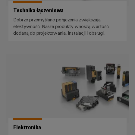
energii
Stabilność
Oprogramowanie
Technika łączeniowa
i
bezpieczeństwo
Dobrze przemyślane połączenia zwiększają
Oznaczniki
nowoczesnych
efektywność. Nasze produkty wnoszą wartość
sieci
dodaną do projektowania, instalacji i obsługi.
Drukarki
energetycznych
przemysłowe
Tradycyjne
Oświetlenie
wytwarzanie
Elektronika
przemysłowe
energii
Przyszłość
Infrastruktura
sprawdzonych
metod
szafy
wytwarzania
sterowniczej
energii
Uzdatnianie
wody
Usługa
i
montażu
Elektronika
oczyszczanie
Złożone