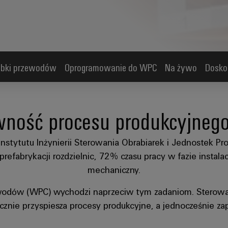
óbki przewodów
Oprogramowanie do WPC
Na żywo
Dosko
wność procesu produkcyjneg
Instytutu Inżynierii Sterowania Obrabiarek i Jednostek 
prefabrykacji rozdzielnic, 72% czasu pracy w fazie instal
mechaniczny.
wodów (WPC) wychodzi naprzeciw tym zadaniom. Stero
nie przyspiesza procesy produkcyjne, a jednocześnie zap