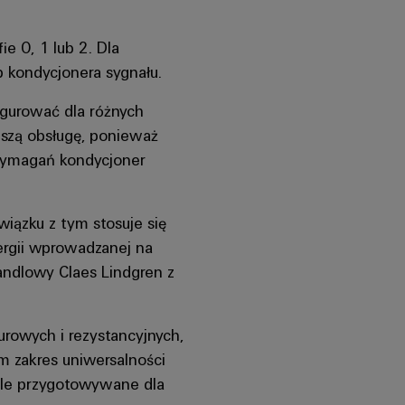
e 0, 1 lub 2. Dla
p kondycjonera sygnału.
igurować dla różnych
jszą obsługę, ponieważ
 wymagań kondycjoner
iązku z tym stosuje się
ergii wprowadzanej na
andlowy Claes Lindgren z
rowych i rezystancyjnych,
m zakres uniwersalności
nale przygotowywane dla