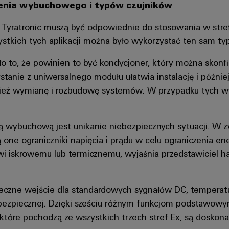
enia wybuchowego i typów czujników
 Tyratronic muszą być odpowiednie do stosowania w strefi
stkich tych aplikacji można było wykorzystać ten sam ty
to, że powinien to być kondycjoner, który można skonf
tanie z uniwersalnego modułu ułatwia instalację i późnie
ównież wymianę i rozbudowę systemów. W przypadku tych
 wybuchową jest unikanie niebezpiecznych sytuacji. W zw
one ograniczniki napięcia i prądu w celu ograniczenia en
wi iskrowemu lub termicznemu, wyjaśnia przedstawiciel h
eczne wejście dla standardowych sygnałów DC, temperatu
 bezpiecznej. Dzięki sześciu różnym funkcjom podstawowy
 które pochodzą ze wszystkich trzech stref Ex, są dosko