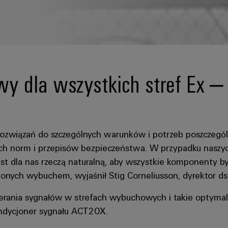
y dla wszystkich stref Ex – 
związań do szczególnych warunków i potrzeb poszczegól
ch norm i przepisów bezpieczeństwa. W przypadku naszy
est dla nas rzeczą naturalną, aby wszystkie komponenty by
nych wybuchem, wyjaśnił Stig Corneliusson, dyrektor ds.
erania sygnałów w strefach wybuchowych i takie optymal
ondycjoner sygnału ACT20X.