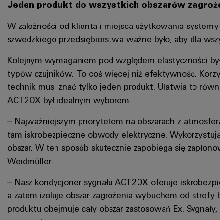
Jeden produkt do wszystkich obszarów zagroż
W zależności od klienta i miejsca użytkowania systemy
szwedzkiego przedsiębiorstwa ważne było, aby dla wszy
Kolejnym wymaganiem pod względem elastyczności było 
typów czujników. To coś więcej niż efektywność. Korzys
technik musi znać tylko jeden produkt. Ułatwia to r
ACT20X był idealnym wyborem.
– Najważniejszym priorytetem na obszarach z atmosferą
tam iskrobezpieczne obwody elektryczne. Wykorzystują 
obszar. W ten sposób skutecznie zapobiega się zapłono
Weidmüller.
– Nasz kondycjoner sygnału ACT20X oferuje iskrobezpi
a zatem izoluje obszar zagrożenia wybuchem od strefy
produktu obejmuje cały obszar zastosowań Ex. Sygnały,