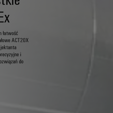
Ex
m łatwość
ygnałowe ACT20X
jektanta
recyzyjne i
rozwiązań do