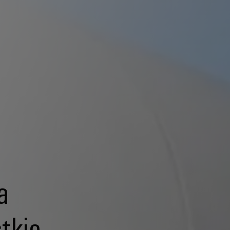
a
tkie