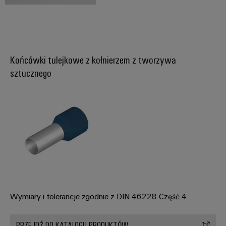
ścieków
listwy
Rozwiązania
dla
zaciskowe
przemysłu
oczyszczania
Prefabrykowane
wody
Końcówki tulejkowe z kołnierzem z tworzywa
skrzynki
i
sztucznego
ścieków
łączeniowe
Wodór
Przewody
Wodór
konfekcjonowane
jako
kluczowa
technologia
Innowacje
transformacji
energetycznej
produktowe
Praktyczna
technika
połączeń
elektrycznych
dla Twojego
Wymiary i tolerancje zgodnie z DIN 46228 Część 4
sektora
przemysłu.
Nasze
PRZEJDŹ DO KATALOGU PRODUKTÓW