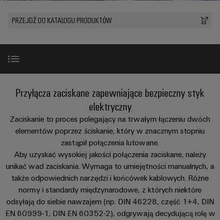
Przewody
lat
namacalne,
i
a
PUSH
konfekcjonowane
Weidmüller
zaciski
PRZEJDŹ DO KATALOGU PRODUKTÓW
rozwiązania
IN
Sprzedaż
ZOBACZ
łatwe
PCB
Usługa
Fakty
PRZEGLĄD
do
Mikrosieci
Szybkiej
i
zidentyfikowania.
Systemy
DC
Dostawy
liczby
Firma
obudów
Centrum
Konfigurowanych
Przetwarzanie
i
danych
Zrównoważony
Produktów
Wprowadzenie
Przyłącza zaciskane zapewniające bezpieczny styk
brzegowe
komponenty
Rozwiązania
rozwój
Kariera
i
w u-
elektryczny
produkty
Systemy
Akademia
OS
Dlaczego wybrać tulejki kablowe firmy Weidmüller?
Zaciskanie to proces polegający na trwałym łączeniu dwóch
dla
Doradztwo
wpustów
Weidmüller
centrów
elementów poprzez ściskanie, który w znacznym stopniu
i
Przemysłowa
kablowych
danych
zastąpił połączenia lutowane.
Zasoby
inżynieria
Zakres produktów
–
sieć
i
Aby uzyskać wysokiej jakości połączenia zaciskane, należy
wydajne,
ludzkie
cyfrowa
5G
komponenty
niezawodne,
unikać wad zaciskania. Wymaga to umiejętności manualnych, a
skalowalne
Normy i dopuszczenia
także odpowiednich narzędzi i końcówek kablowych. Różne
Zgodność
Doradztwo
Ethernet
Przewody
normy i standardy międzynarodowe, z których niektóre
z
w
Energetyka
jednoparowy
konfekcjonowane,
odsyłają do siebie nawzajem (np. DIN 46228, część 1+4, DIN
regułami
zakresie
Jakość
wiatrowa
krosowe
EN 60999-1, DIN EN 60352-2), odgrywają decydującą rolę w
techniki
Doskonałość