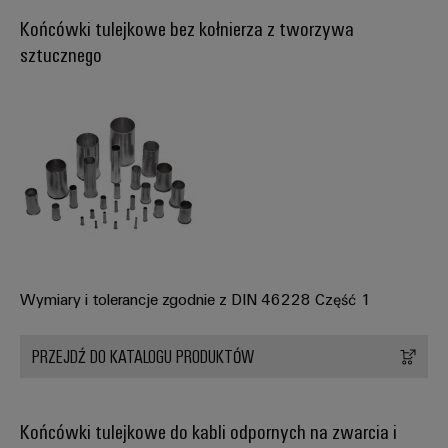
Końcówki tulejkowe bez kołnierza z tworzywa
Weidmüller
sztucznego
Configurator
Wyższy poziom
inżynierii cyfrowej
– intuicyjnie,
nieskomplikowanie,
szybko
Wymiary i tolerancje zgodnie z DIN 46228 Część 1
PRZEJDŹ DO KATALOGU PRODUKTÓW
Końcówki tulejkowe do kabli odpornych na zwarcia i