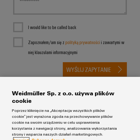
I would like to be called back
Zapoznałem/am się z
polityką prywatności
i zawartymi w
niej klauzulami informacyjnymi
WYŚLIJ ZAPYTANIE
* Pola wymagane
Weidmüller Sp. z o.o. używa plików
cookie
Poprzez kliknięcie na „Akceptacja wszystkich plików
Zapisz się na Newsletter
cookie” jest wyrażona zgoda na przechowywanie plików
cookie na swoim urządzeniu w celu usprawnienia
Otrzymuj wiadomości o naszych produktach i
korzystania z nawigacji strony, analizowania wykorzystania
strony i wsparcia naszych działań marketingowych.
rozwiązaniach oraz aktualnych ofertach. Let's connect.