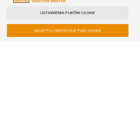
Imprint
Ochrona danych
Wyrażam zgodę na przetwarzanie moich danych przez
USTAWIENIA PLIKÓW COOKIE
Weidmüller Sp. z o.o. w celu otrzymywania newslettera. Zgodę
można w każdej chwili wycofać, wysyłając wiadomość e-mail
AKCEPTUJ WSZYSTKIE PLIKI COOKIE
na adres: newsletter@weidmuller.com.pl . Ponadto każdy e-
mail zawiera link do rezygnacji z subskrypcji. Zapoznałem/am
się z
polityką prywatności
i zawartymi w niej klauzulami
informacyjnymi.
Ochrona danych
Imprint
Weidmüller Sp. z o.o.