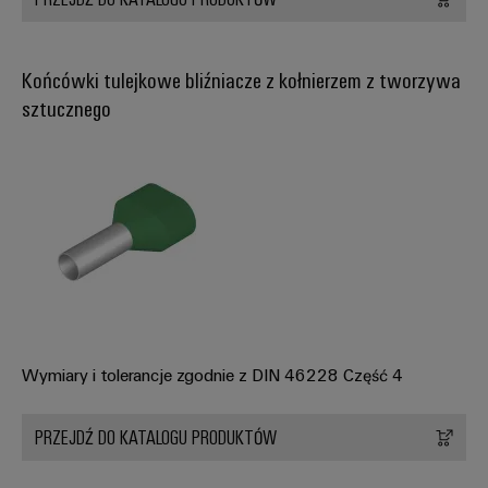
innowacje w
dziedzinie
przemysłowej
techniki
łączeniowej.
Końcówki tulejkowe bliźniacze z kołnierzem z tworzywa
sztucznego
Wymiary i tolerancje zgodnie z DIN 46228 Część 4
PRZEJDŹ DO KATALOGU PRODUKTÓW