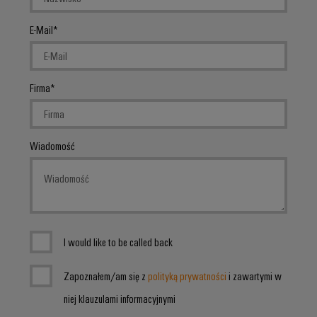
energii
Stabilność
Oprogramowanie
E-Mail
i
bezpieczeństwo
Oznaczniki
nowoczesnych
sieci
Drukarki
energetycznych
Firma
przemysłowe
Tradycyjne
Oświetlenie
wytwarzanie
Wiadomość
przemysłowe
energii
Przyszłość
Infrastruktura
sprawdzonych
metod
szafy
wytwarzania
sterowniczej
energii
I would like to be called back
Uzdatnianie
wody
Usługa
Zapoznałem/am się z
polityką prywatności
i zawartymi w
i
montażu
niej klauzulami informacyjnymi
oczyszczanie
Złożone