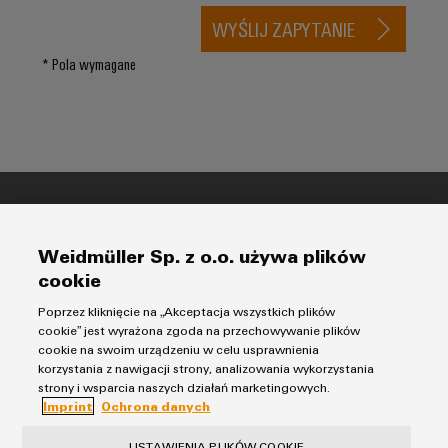
ścieków
listwy
WYŚLIJ ZAPYTANIE
Rozwiązania
dla
zaciskowe
* Pola wymagane
przemysłu
oczyszczania
Prefabrykowane
wody
skrzynki
i
ścieków
łączeniowe
Wodór
Przewody
Wodór
konfekcjonowane
jako
Ochrona danych
kluczowa
Weidmüller Sp. z o.o. używa plików
technologia
Imprint
Innowacje
cookie
transformacji
energetycznej
produktowe
Weidmüller Sp. z o.o.
Poprzez kliknięcie na „Akceptacja wszystkich plików
Praktyczna
cookie” jest wyrażona zgoda na przechowywanie plików
ul. Ogrodowa 58
technika
cookie na swoim urządzeniu w celu usprawnienia
połączeń
00-876 Warszawa
korzystania z nawigacji strony, analizowania wykorzystania
elektrycznych
dla Twojego
strony i wsparcia naszych działań marketingowych.
+48 22 510 09 40
sektora
Imprint
Ochrona danych
przemysłu.
biuro@weidmueller.com
Nasze
USTAWIENIA PLIKÓW COOKIE