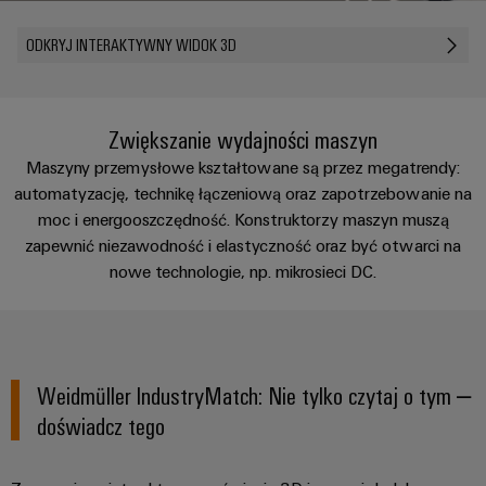
Przewody
lat
namacalne,
i
a
PUSH
konfekcjonowane
Weidmüller
zaciski
ODKRYJ INTERAKTYWNY WIDOK 3D
rozwiązania
IN
Sprzedaż
ZOBACZ
łatwe
PCB
Usługa
Fakty
PRZEGLĄD
do
Mikrosieci
Szybkiej
i
zidentyfikowania.
Systemy
DC
Dostawy
liczby
Firma
Zwiększanie wydajności maszyn
obudów
Centrum
Konfigurowanych
Maszyny przemysłowe kształtowane są przez megatrendy:
Przetwarzanie
i
danych
Zrównoważony
Produktów
automatyzację, technikę łączeniową oraz zapotrzebowanie na
brzegowe
komponenty
Rozwiązania
rozwój
Kariera
moc i energooszczędność. Konstruktorzy maszyn muszą
i
w u-
produkty
zapewnić niezawodność i elastyczność oraz być otwarci na
Systemy
Akademia
OS
dla
Doradztwo
nowe technologie, np. mikrosieci DC.
wpustów
Weidmüller
centrów
i
Przemysłowa
kablowych
danych
Zasoby
inżynieria
–
sieć
i
wydajne,
ludzkie
cyfrowa
5G
komponenty
niezawodne,
skalowalne
Weidmüller IndustryMatch: Nie tylko czytaj o tym –
Zgodność
Doradztwo
Ethernet
Przewody
doświadcz tego
z
w
Energetyka
jednoparowy
konfekcjonowane,
regułami
zakresie
wiatrowa
krosowe
techniki
Doskonałość