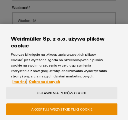
Wiadomość
Weidmüller Sp. z o.o. używa plików
cookie
I would like to be called back
Poprzez kliknięcie na „Akceptacja wszystkich plików
Zapoznałem/am się z
polityką prywatności
i zawartymi w
cookie” jest wyrażona zgoda na przechowywanie plików
cookie na swoim urządzeniu w celu usprawnienia
niej klauzulami informacyjnymi
korzystania z nawigacji strony, analizowania wykorzystania
strony i wsparcia naszych działań marketingowych.
Imprint
Ochrona danych
WYŚLIJ ZAPYTANIE
USTAWIENIA PLIKÓW COOKIE
* Pola wymagane
AKCEPTUJ WSZYSTKIE PLIKI COOKIE