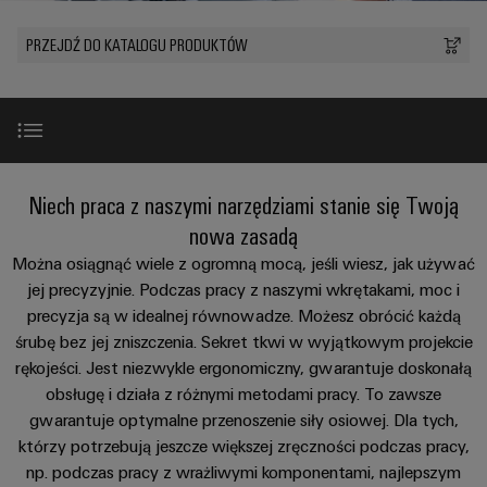
Przewody
lat
namacalne,
i
a
PUSH
konfekcjonowane
Weidmüller
zaciski
PRZEJDŹ DO KATALOGU PRODUKTÓW
rozwiązania
IN
Sprzedaż
ZOBACZ
łatwe
PCB
Usługa
Fakty
PRZEGLĄD
do
Mikrosieci
Szybkiej
i
zidentyfikowania.
Systemy
DC
Dostawy
liczby
Firma
obudów
Centrum
Konfigurowanych
Przetwarzanie
i
danych
Zrównoważony
Produktów
Wprowadzenie
Niech praca z naszymi narzędziami stanie się Twoją
brzegowe
komponenty
Rozwiązania
rozwój
Kariera
i
w u-
nowa zasadą
produkty
Systemy
Akademia
OS
Zakres produktów
Można osiągnąć wiele z ogromną mocą, jeśli wiesz, jak używać
dla
Doradztwo
wpustów
Weidmüller
centrów
jej precyzyjnie. Podczas pracy z naszymi wkrętakami, moc i
i
Przemysłowa
kablowych
danych
precyzja są w idealnej równowadze. Możesz obrócić każdą
Zasoby
inżynieria
Wideo
–
sieć
i
śrubę bez jej zniszczenia. Sekret tkwi w wyjątkowym projekcie
wydajne,
ludzkie
cyfrowa
5G
komponenty
niezawodne,
rękojeści. Jest niezwykle ergonomiczny, gwarantuje doskonałą
skalowalne
Doskonałe dopasowanie
obsługę i działa z różnymi metodami pracy. To zawsze
Zgodność
Doradztwo
Ethernet
Przewody
gwarantuje optymalne przenoszenie siły osiowej. Dla tych,
z
w
Energetyka
jednoparowy
konfekcjonowane,
którzy potrzebują jeszcze większej zręczności podczas pracy,
regułami
zakresie
Do pobrania
wiatrowa
krosowe
np. podczas pracy z wrażliwymi komponentami, najlepszym
techniki
Doskonałość