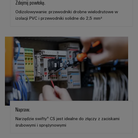
ścieków
Zdejmij powłokę.
listwy
Rozwiązania
Odizolowywanie: przewodniki drobne wielodrutowe w
dla
zaciskowe
izolacji PVC i przewodniki solidne do 2,5 mm²
przemysłu
oczyszczania
Prefabrykowane
wody
skrzynki
i
ścieków
łączeniowe
Wodór
Przewody
Wodór
konfekcjonowane
jako
kluczowa
technologia
Innowacje
transformacji
energetycznej
produktowe
Praktyczna
technika
Napraw.
połączeń
elektrycznych
Narzędzie swifty® CS jest idealne do złączy z zaciskami
dla Twojego
sektora
śrubowymi i sprężynowymi
przemysłu.
Nasze