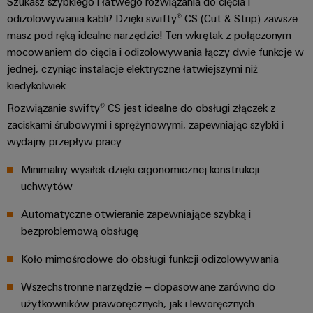
Szukasz szybkiego i łatwego rozwiązania do cięcia i
Przemysłowy
dla
zamawiania
Sterownik
odizolowywania kabli? Dzięki swifty® CS (Cut & Strip) zawsze
urządzeń
Wydarzenia
elektrowni
Panele
masz pod ręką idealne narzędzie! Ten wkrętak z połączonym
Sklep
i
Przemysł
dotykowe
mocowaniem do cięcia i odizolowywania łączy dwie funkcje w
internetowy
targi
maszynowy
jednej, czyniąc instalacje elektryczne łatwiejszymi niż
Narzędzia
Rozwiązania
Producenci
kiedykolwiek.
Interfejs
Globalne
do
inżynieryjne
urządzeń
OCI
Rozwiązanie swifty® CS jest idealne do obsługi złączek z
automatyzacji
targi
i
maszyn
zaciskami śrubowymi i sprężynowymi, zapewniając szybki i
i
Usługi
wizualizacyjne
Interfejs
i
wydajny przepływ pracy.
wydarzenia
fabryk
dotyczące
EDI
w
Pomiar
złączy
Minimalny wysiłek dzięki ergonomicznej konstrukcji
różnych
energii
uchwytów
do
sektorach
ZOBACZ
przemysłu
PCB
PRZEGLĄD
Przemysłowa
Automatyczne otwieranie zapewniające szybką i
Przemysł
sztuczna
bezproblemową obsługę
Producent
naftowy
inteligencja
oryginalnego
Koło mimośrodowe do obsługi funkcji odizolowywania
i
firmy
sprzętu
gazowy
Weidmüller
Wszechstronne narzędzie – dopasowane zarówno do
(OEM)
Zabezpieczenie
użytkowników praworęcznych, jak i leworęcznych