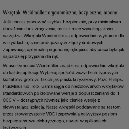
Weidmüller
Wkrętaki Weidmüller: ergonomiczne, bezpieczne, mocne
Configurator
Jeśli chcesz pracować szybko, bezpiecznie, przy minimalnym
Wyższy poziom
inżynierii cyfrowej
obciążeniu i bez zmęczenia, musisz mieć wysokiej jakości
– intuicyjnie,
narzędzia. Wkrętaki Weidmüller są odpowiednim wyborem dla
nieskomplikowanie,
szybko
wszystkich ręcznie podłączanych złączy śrubowych.
Zapewniają optymalną ergonomię rękojeści, aby praca była jak
najbardziej przyjazna dla rąk.
W asortymencie Weidmüller znajdziesz odpowiednie wkrętaki
do każdej aplikacji. Wybieraj spośród wszystkich typowych
kształtów grotów, takich jak płaski, krzyżakowy, Pozi, Phillips,
PlusMinus lub Torx. Gama sięga od nieizolowanych wkrętaków
standardowych po izolowane wersje z dopuszczeniami do 1
000 V – dostępnych również jako cienkie wersje z
niewystającą izolacją. Nasze wkrętaki poddawane są testom
przez stowarzyszenie VDE i zapewniają najwyższy poziom
bezpieczeństwa elektrycznego, nawet w aplikacjach
krytycznych.