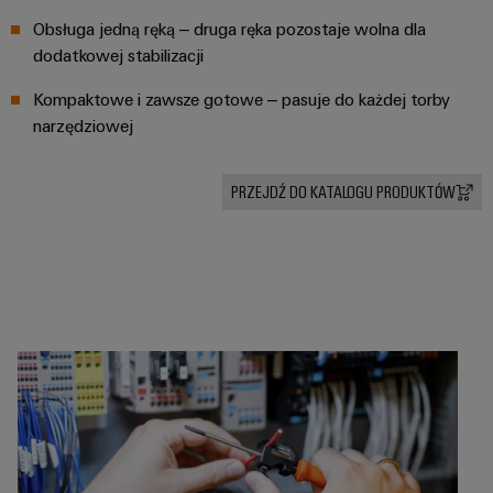
Dostęp
operacji
Technika
za
Obsługa jedną ręką – druga ręka pozostaje wolna dla
zdalny
łączeniowa
pomocą
dodatkowej stabilizacji
rozwiązań
PCB
Platforma
zintegrowanych
Kompaktowe i zawsze gotowe – pasuje do każdej torby
serwisów
dla
narzędziowej
przemysłu
przemysłowych
procesów
easyConnect
ciągłych
PRZEJDŹ DO KATALOGU PRODUKTÓW
Przemysł
stoczniowy
Rozwiązania
Kompleksowe
dla
rozwiązania
stanowisk
łączeniowe
dla
pracy
przemysłu
i
morskiego
akcesoria
Przesył
Narzędzia
i
dystrybucja
Automaty