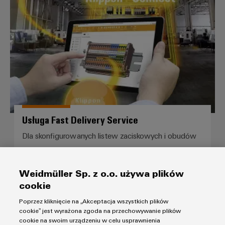
innowacje w
Usługa Fast Delivery Service
dziedzinie
przemysłowej
techniki
łączeniowej.
Usługa Fast Delivery Service
Dla skonfigurowanych listew zaciskowych i obudów
Weidmüller Sp. z o.o. używa plików
Weidmüller Configurator
cookie
Poprzez kliknięcie na „Akceptacja wszystkich plików
cookie” jest wyrażona zgoda na przechowywanie plików
cookie na swoim urządzeniu w celu usprawnienia