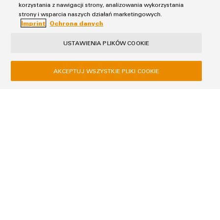
korzystania z nawigacji strony, analizowania wykorzystania
strony i wsparcia naszych działań marketingowych.
Weidmüller
Imprint
Ochrona danych
Configurator
Wyższy poziom
USTAWIENIA PLIKÓW COOKIE
inżynierii cyfrowej
– intuicyjnie,
nieskomplikowanie,
Weidmüller Configurator
szybko
AKCEPTUJ WSZYSTKIE PLIKI COOKIE
Zwiększ wydajność prefabrykacji rozdzielnic: poznaj
przyszłość inżynierii cyfrowej, dzięki konfiguratorowi
Weidmüller Configurator – dostępnemu w wersji
chmurowej lub do pobrania.
Ochrona danych
Imprint