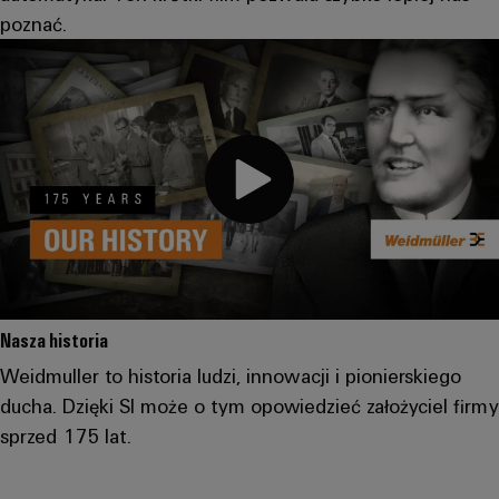
Dostęp
operacji
Technika
za
poznać.
zdalny
łączeniowa
pomocą
rozwiązań
PCB
Platforma
zintegrowanych
serwisów
dla
przemysłu
przemysłowych
procesów
easyConnect
ciągłych
Przemysł
stoczniowy
Rozwiązania
Kompleksowe
dla
rozwiązania
stanowisk
łączeniowe
dla
pracy
Nasza historia
przemysłu
i
morskiego
Weidmuller to historia ludzi, innowacji i pionierskiego
akcesoria
ducha. Dzięki SI może o tym opowiedzieć założyciel firmy
Przesył
sprzed 175 lat.
Narzędzia
i
dystrybucja
Automaty