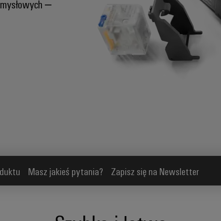
zemysłowych –
oduktu
Masz jakieś pytania?
Zapisz się na Newsletter