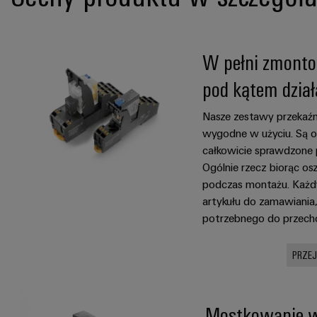
W pełni zmonto
pod kątem dzia
Nasze zestawy przekaźn
wygodne w użyciu. Są 
całkowicie sprawdzone 
Ogólnie rzecz biorąc os
podczas montażu. Każd
artykułu do zamawiania,
potrzebnego do przech
PRZE
Mostkowanie 