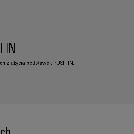
H IN
iach z użycia podstawek PUSH IN.
ach