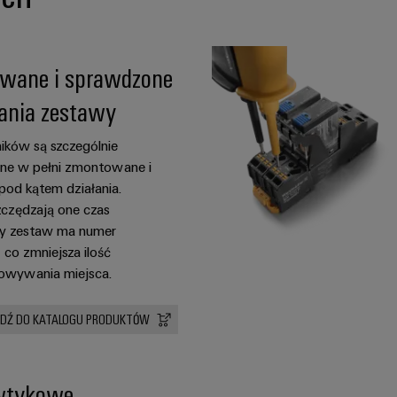
wane i sprawdzone
łania zestawy
ików są szczególnie
one w pełni zmontowane i
pod kątem działania.
zczędzają one czas
y zestaw ma numer
 co zmniejsza ilość
owywania miejsca.
JDŹ DO KATALOGU PRODUKTÓW
wtykowe