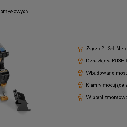
rzemysłowych
Złącze PUSH IN z
Dwa złącza PUSH I
Wbudowane mostk
Klamry mocujące 
W pełni zmontowa