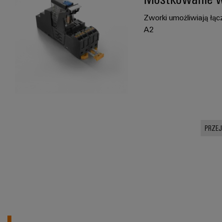
Zworki umożliwiają łą
A2
PRZE