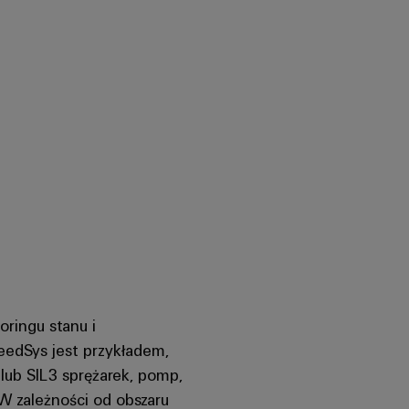
toringu stanu i
eedSys jest przykładem,
 lub SIL3 sprężarek, pomp,
 W zależności od obszaru