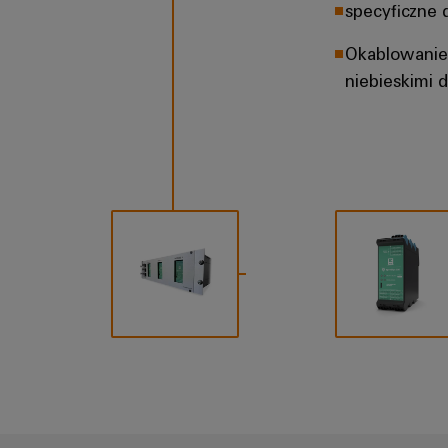
specyficzne 
Okablowanie 
niebieskimi 