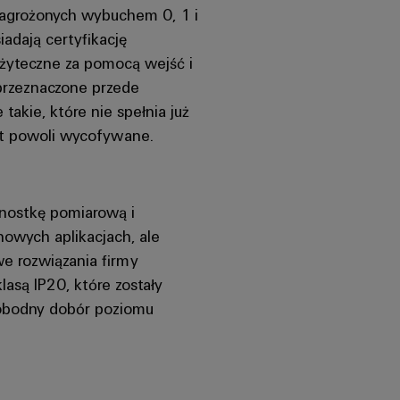
 zagrożonych wybuchem 0, 1 i
adają certyfikację
użyteczne za pomocą wejść i
 przeznaczone przede
akie, które nie spełnia już
st powoli wycofywane.
dnostkę pomiarową i
owych aplikacjach, ale
e rozwiązania firmy
są IP20, które zostały
wobodny dobór poziomu