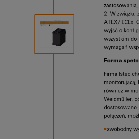
zastosowania,
2. W związku z
ATEX/IECEx. C
wyjść o konfig
wszystkim do m
wymagań współ
Forma spełn
Firma Istec c
monitorującą,
również w mod
Weidmüller, o
dostosowane d
połączeń; moż
swobodny wy