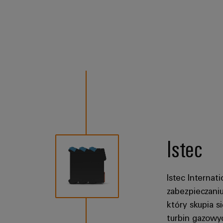
Istec
Istec Internati
zabezpieczani
który skupia s
turbin gazowyc