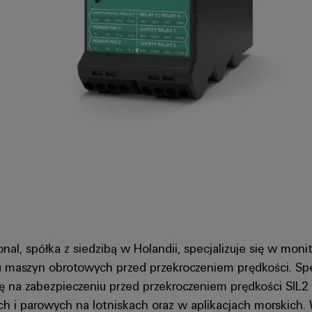
onal, spółka z siedzibą w Holandii, specjalizuje się w moni
u maszyn obrotowych przed przekroczeniem prędkości. Sp
ię na zabezpieczeniu przed przekroczeniem prędkości SIL2
h i parowych na lotniskach oraz w aplikacjach morskich.