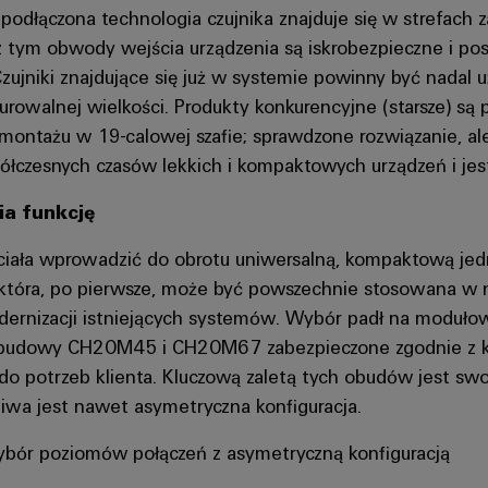
 podłączona technologia czujnika znajduje się w strefach
 tym obwody wejścia urządzenia są iskrobezpieczne i posi
zujniki znajdujące się już w systemie powinny być nadal 
urowalnej wielkości. Produkty konkurencyjne (starsze) są
ontażu w 19-calowej szafie; sprawdzone rozwiązanie, ale t
czesnych czasów lekkich i kompaktowych urządzeń i je
ia funkcję
hciała wprowadzić do obrotu uniwersalną, kompaktową je
 która, po pierwsze, może być powszechnie stosowana w n
ernizacji istniejących systemów. Wybór padł na modułow
budowy CH20M45 i CH20M67 zabezpieczone zgodnie z kla
o potrzeb klienta. Kluczową zaletą tych obudów jest s
liwa jest nawet asymetryczna konfiguracja.
bór poziomów połączeń z asymetryczną konfiguracją