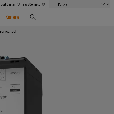
port Center
easyConnect
Kariera
tronicznych