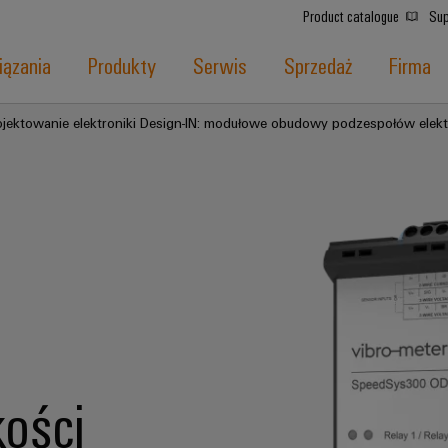
Product catalogue
Sup
ązania
Produkty
Serwis
Sprzedaż
Firma
ojektowanie elektroniki Design-IN: modułowe obudowy podzespołów elek
ości